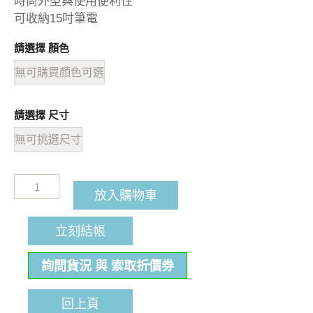
時尚外型與使用便利性
可收納15吋筆電
請選擇 顏色
無可購買顏色可選
請選擇 尺寸
無可挑選尺寸
放入購物車
立刻結帳
詢問貨況 與 索取折價券
回上頁