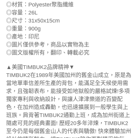
◎材質：Polyester聚脂纖維
◎容量：26L
◎尺寸：31x50x15cm
◎重量：900g
◎產地：印尼
◎圖片僅供參考，商品以實物為主
◎圖文版權所有，翻印、轉載必究
▲美國TIMBUK2品牌精神▼
TIMBUK2在1989年美國加州的舊金山成立，原是為
當地單車信差所生產的背包，能滿足全天候使用需
求，且強韌表布，能接受如地獄般的嚴格試煉!多項
獨家專利與收納設計，與讓人津津樂道的百變配
色，在加州造成轟動，也迅速擴展到一般學生與上
班族。肩背著TIMBUK2通勤上班，成為加州街道上
隨處可見的經典畫面! 歷經20多年淬煉，TIMBUK2
至今仍是每個舊金山人的代表與驕傲! 快來體驗加州