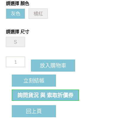
請選擇 顏色
灰色
橘紅
請選擇 尺寸
S
放入購物車
立刻結帳
詢問貨況 與 索取折價券
回上頁