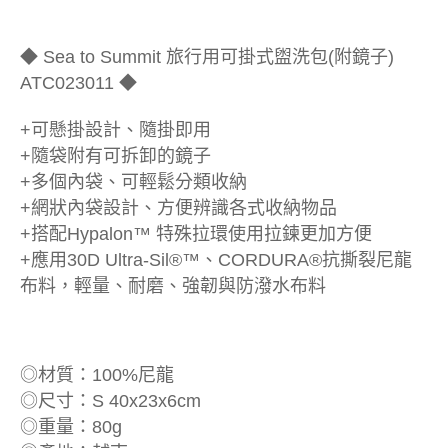
◆ Sea to Summit 旅行用可掛式盥洗包(附鏡子)
ATC023011 ◆
+可懸掛設計、隨掛即用
+隨袋附有可拆卸的鏡子
+多個內袋、可輕鬆分類收納
+網狀內袋設計、方便辨識各式收納物品
+搭配Hypalon™ 特殊拉環使用拉鍊更加方便
+應用30D Ultra-Sil®™、CORDURA®抗撕裂尼龍
布料，輕量、耐磨、強韌與防潑水布料
◎材質：100%尼龍
◎尺寸：S 40x23x6cm
◎重量：80g