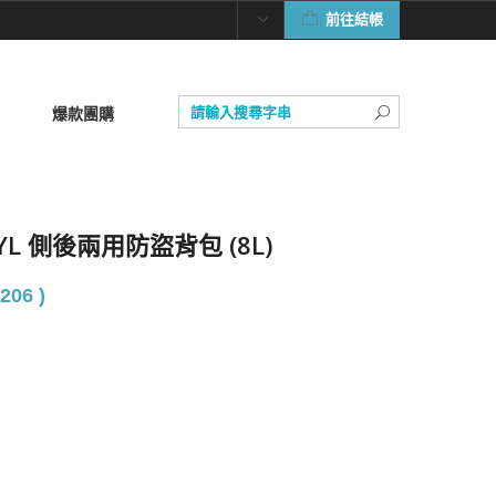
前往結帳
爆款團購
ONYL 側後兩用防盜背包 (8L)
206 )