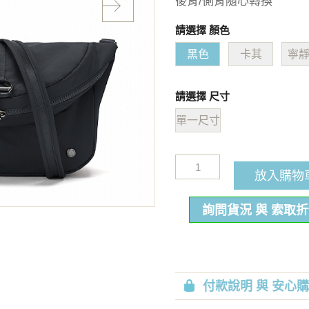
後背/側背隨心轉換
請選擇 顏色
黑色
卡其
寧
請選擇 尺寸
單一尺寸
放入購物
詢問貨況 與 索取
付款說明 與 安心