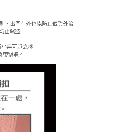
數據遭盜刷，出門在外也能防止個資外流
有效防止竊盜
，讓宵小無可趁之機
剪斷背帶竊取。