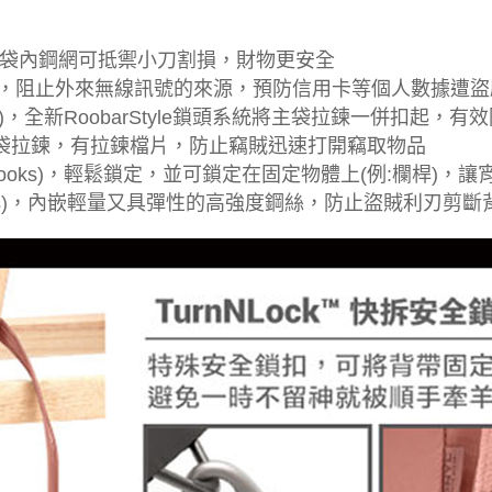
rds)，袋內鋼網可抵禦小刀割損，財物更安全
g pockets)，阻止外來無線訊號的來源，預防信用卡等個人
 system)，全新RoobarStyle鎖頭系統將主袋拉鍊一併扣起，
urity)前袋拉鍊，有拉鍊檔片，防止竊賊迅速打開竊取物品
curity hooks)，輕鬆鎖定，並可鎖定在固定物體上(例:欄桿)
ard straps)，內嵌輕量又具彈性的高強度鋼絲，防止盜賊利刃