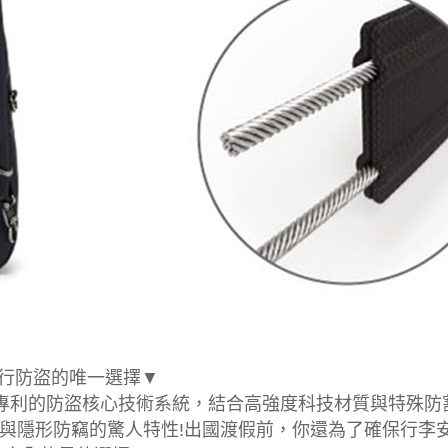
，旅行防盜的唯一選擇▼
無數專利的防盜核心技術系統，結合高強度科技材質與特殊
隱形防竊的驚人特性!出國渡假前，你還為了確保行李安全煩