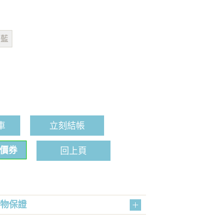
靜藍
車
立刻結帳
折價券
回上頁
購物保證