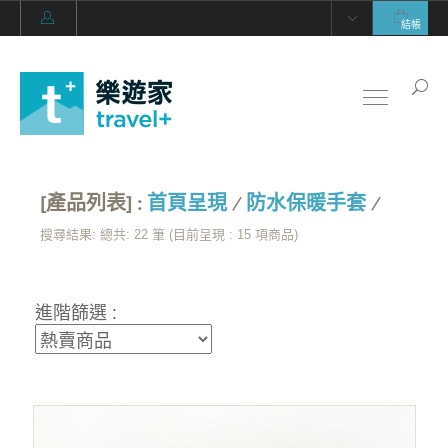
結帳
[產品列表] :
首頁呈現
/
防水保暖手套
/
搜尋結果: 總共: 22 筆 (目前呈現 :
15
項商品)
進階篩選 :