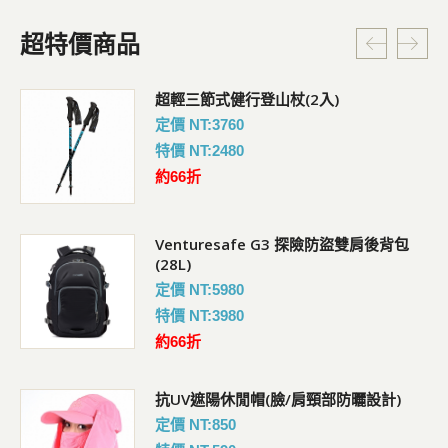
超特價商品
超輕三節式健行登山杖(2入)
定價 NT:3760
特價 NT:2480
約66折
Venturesafe G3 探險防盜雙肩後背包
(28L)
定價 NT:5980
特價 NT:3980
約66折
抗UV遮陽休閒帽(臉/肩頸部防曬設計)
定價 NT:850