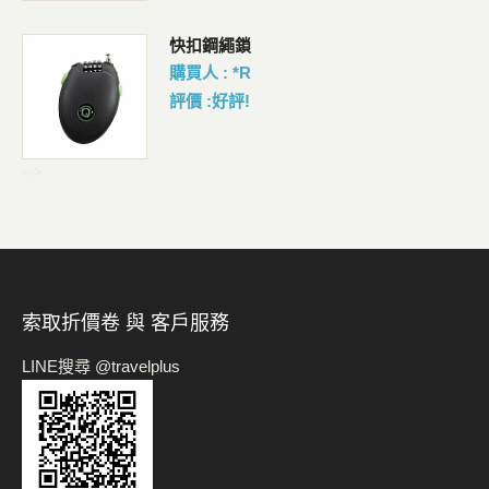
包
快扣鋼繩鎖
購買人 : *R
評價 :好評!
-->
索取折價卷 與 客戶服務
LINE搜尋 @travelplus