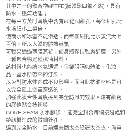
其中之一的聚合物ePTFE(膨體聚四氟乙烯)，具有
防水、透氣功能；
在每平方英吋薄膜中含有90億個細孔，每個細孔比
水滴細小二萬倍，
使雨水和冰雪不能滲透；而每個細孔比水蒸汽大七
百倍，所以人體的體熱蒸氣
可輕易通過薄膜蒸發，使身體保持乾爽舒適。另外
一種聚合物是種抗油材料，
該材料也能讓水氣通過，但卻阻隔如體油、化妝
品、鹽水所帶來的汙染，
以免對防水性造成不良影響。而且此抗油材料是可
以完全阻止空氣穿透的，
加強此複合性薄膜達到完全防風的效果。還有細密
的膠條黏合技術與
GORE-SEAM 防水膠條 ，能完全封合每個接縫處和
縫紉機造成的微細針孔，
達到完全防水！目前連美國太空總署太空衣、海軍