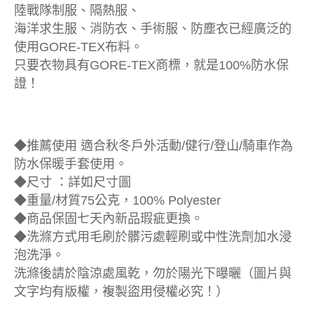
陸戰隊制服、隔熱服、
海洋求生服、消防衣、手術服、防塵衣已經廣泛的
使用GORE-TEX布料。
只要衣物具有GORE-TEX商標，就是100%防水保
證！
◆推薦使用 適合秋冬戶外活動/健行/登山/騎車作為
防水保暖手套使用。
◆尺寸 ：詳如尺寸圖
◆重量/材質75公克，100% Polyester
◆商品保固七天內新品瑕疵更換。
◆洗滌方式用毛刷於髒污處輕刷或中性洗劑加水浸
泡洗淨。
洗滌後請於陰涼處風乾，勿於陽光下曝曬（圖片與
文字均有版權，複製盜用侵權必究！）