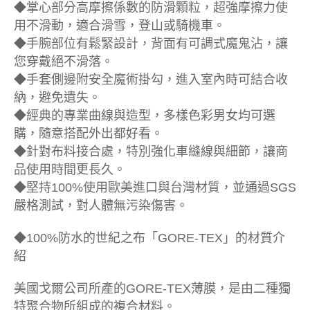
◆掌心部分高摩擦係數的防滑顆粒，超強摩擦力使
用不滑動，適合滑雪，登山或騎機車。
◆手腕部位有鬆緊設計，背面有可調式魔鬼沾，讓
您穿戴絕不滑落。
◆手套側邊附安全魔術掛勾，進入室內時可結合收
納，避免遺失。
◆經典的專業曲線與造型，多樣色彩男女均可選
購，隨意搭配外出都好看。
◆針對布料接合處，特別強化車縫線與細節，讓商
品使用時間更長久。
◆堅持100%使用歐美進口與台灣材質，並通過SGS
嚴格測試，對人體無污染傷害。
◆100%防水的世紀之布「GORE-TEX」的材質介
紹
美國戈爾公司所產的GORE-TEX薄膜，是由二種獨
特聚合物所組成的複合材料。