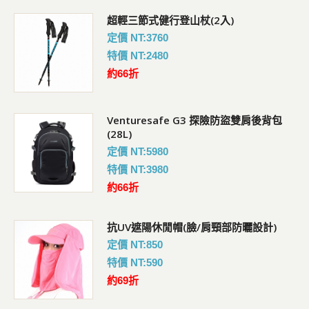
超輕三節式健行登山杖(2入)
定價 NT:3760
特價 NT:2480
約66折
Venturesafe G3 探險防盜雙肩後背包
(28L)
定價 NT:5980
特價 NT:3980
約66折
抗UV遮陽休閒帽(臉/肩頸部防曬設計)
定價 NT:850
特價 NT:590
約69折