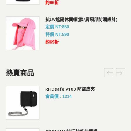
約66折
抗UV遮陽休閒帽(臉/肩頸部防曬設計)
定價 NT:850
特價 NT:590
約69折
熱賣商品
RFIDsafe V100 防盜皮夾
會員價 : 1214