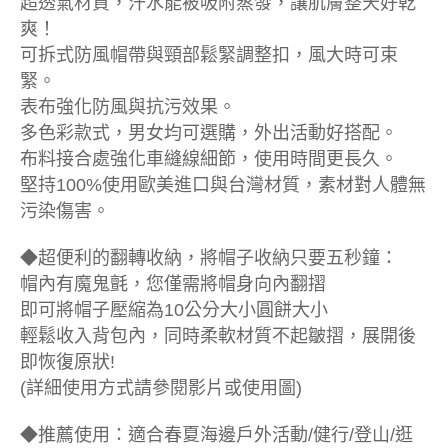
超透氣材質，汗水能被吸附蒸發，讓肌膚整天好乾
爽！
可拆式防風帽帶與頸部鬆緊調整扣，風大時可束
緊。
表布強化防風與抗污效果。
多色彩款式，男女均可選購，外出活動好搭配。
布料接合處強化車縫線細節，使用時間更長久。
堅持100%使用歐美進口與台灣材質，素材對人體無
污染傷害。
◆超便利的翻轉收納，將帽子收納只要五秒鐘：
帽內有魔鬼氈，您僅需將帽身向內翻摺
即可將帽子壓縮為10公分大小圓餅大小
輕鬆收入背包內，同時柔軟材質不起皺摺，展開後
即恢復原狀!
(詳細使用方式請參閱影片或使用圖)
◆推薦使用：適合春夏海邊戶外活動/健行/登山/逛