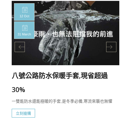
12 Oct
31 March
八號公路防水保暖手套,現省超過
30%
一雙能防水還能極暖的手套,是冬季必備,寒流來襲也無懼
立刻搶購