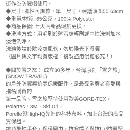
街作為防曬帽使用。
◆尺寸: 彈性可調整，單一尺寸，建議頭圍55-63cm
◆重量/材質: 65公克，100% Polyester
◆商品保固: 七天內新品瑕疵更換。
◆洗滌方式：用毛刷於髒污處輕刷或中性洗劑加水
浸泡洗淨。
洗滌後請於陰涼處風乾，勿於陽光下曝曬
（圖片與文字均有版權，複製盜用侵權必究！）
◆關於雪之旅： 成立30多年，台灣原創「雪之旅」
(SNOW TRAVEL)
的戶外防曬與抗寒保暖配件，是最受消費者喜愛與
指名購買的
第一品牌。雪之旅堅持使用歐美GORE-TEX，
Polartec，3M，Ski-Dri，
Porelle與High-IQ先進的科技布料，加上台灣的高品
質保證。
讓功能性手套，保暖圍巾，抗寒帽子與抗UV防曬配