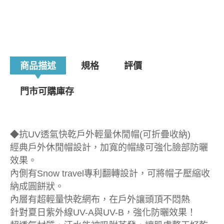
商品描述
規格
評價
門市可購庫存
◆抗UV透氣快乾戶外輕量休閒帽(可折疊收納)
經典戶外休閒帽設計，加寬的帽緣可強化臉部防曬
效果。
內側有Snow travel專利翻轉設計，可將帽子壓縮收
納成圓餅狀。
內層有超輕量快乾網布，在戶外讓頭頂不悶熱
針對夏日紫外線UV-A與UV-B，強化防曬效果！