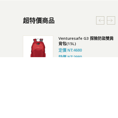
超特價商品
Venturesafe G3 探險防盜雙肩
背包(15L)
定價 NT:4680
特價 NT:2980
約64折
女 Vana 圓領抗UV短袖排汗衣
定價 NT:850
特價 NT:680
約8折
Roamers 漫遊休閒後背包(18L)