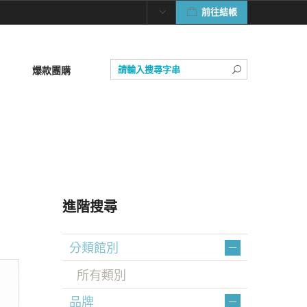
前往結帳
爆款團購
進階搜尋
分類館別
所有類別
品牌