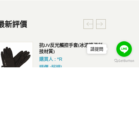
最新評價
Coversafe X100 RFID 安全貼身
抗UV反光觸控手套(冰涼降溫科
RF
請提問
腰掛暗袋
技材質)
會員
會員價 : 1214
購買人 : *R
評價 :好評!
Pacsafe V 防盜城市斜肩包
Classic Messenger Cordura®
Pa
Eco 經典郵差包 XS (9L)
C
會員價 : 3238
背包
購買人 : *R
會員
評價 :好評!
COOLMAX排汗快乾抗菌襪
SNOWTRAVEL 雪之旅 抗UV吸
Co