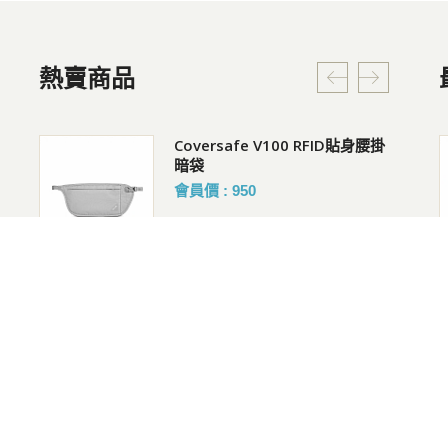
熱賣商品
超輕三節式健行登山杖(2入)
Coversafe V100 RFID貼身腰掛
暗袋
定價 NT:3760
會員價 : 950
特價 NT:2480
約66折
Venturesafe G3 探險防盜雙肩
快扣鋼繩鎖
後背包(28L)
會員價 : 882
定價 NT:5980
特價 NT:3980
約66折
Coversafe X75 RFID 安全貼身
抗UV遮陽休閒帽(臉/肩頸部防曬