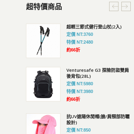
超特價商品
G3 探險防盜雙肩
超輕三節式健行登山杖(2入)
Coversafe V100 RFID
暗袋
定價 NT:3760
會員價 : 950
特價 NT:2480
約66折
Venturesafe G3 探險防盜雙肩
快扣鋼繩鎖
UV短袖排汗衣
後背包(28L)
會員價 : 882
定價 NT:5980
特價 NT:3980
約66折
Pacsafe V 防盜城市斜肩
後背包(18L)
抗UV遮陽休閒帽(臉/肩頸部防曬
會員價 : 3238
設計)
定價 NT:850