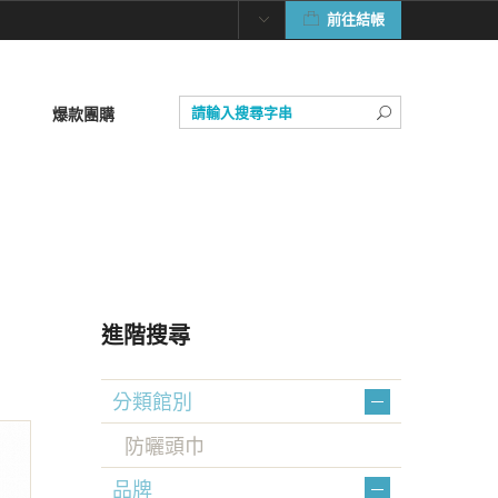
前往結帳
爆款團購
進階搜尋
分類館別
防曬頭巾
品牌