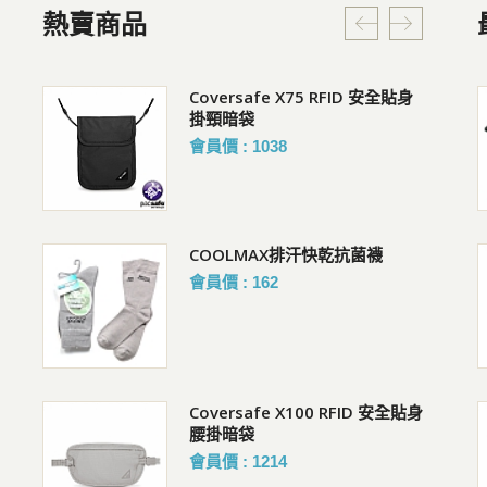
熱賣商品
貼身腰掛
Coversafe X75 RFID 安全貼身
女 WARM 抑菌內搭保暖褲
掛頸暗袋
購買人 : 豊R
會員價 : 1038
評價 :好評!
COOLMAX排汗快乾抗菌襪
抗UV吸濕排汗超輕雙面鴨舌帽
(附收納袋)
會員價 : 162
購買人 : 余R
評價 :好評!
包
Coversafe X100 RFID 安全貼身
Pacsafe W 三用防盜手拿側背
腰掛暗袋
包 1L
會員價 : 1214
購買人 : 葉R