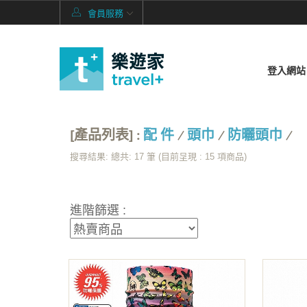
會員服務
登入網站
[產品列表] :
配 件
/
頭巾
/
防曬頭巾
/
搜尋結果: 總共: 17 筆 (目前呈現 :
15
項商品)
進階篩選 :