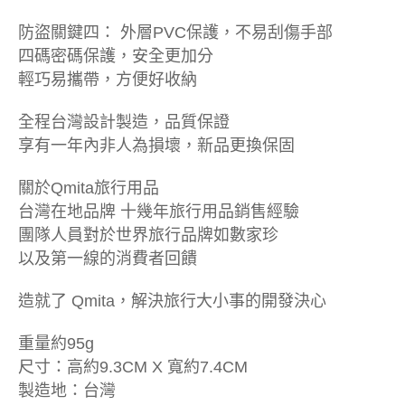
防盜關鍵四： 外層PVC保護，不易刮傷手部
四碼密碼保護，安全更加分
輕巧易攜帶，方便好收納
全程台灣設計製造，品質保證
享有一年內非人為損壞，新品更換保固
關於Qmita旅行用品
台灣在地品牌 十幾年旅行用品銷售經驗
團隊人員對於世界旅行品牌如數家珍
以及第一線的消費者回饋
造就了 Qmita，解決旅行大小事的開發決心
重量約95g
尺寸：高約9.3CM X 寬約7.4CM
製造地：台灣