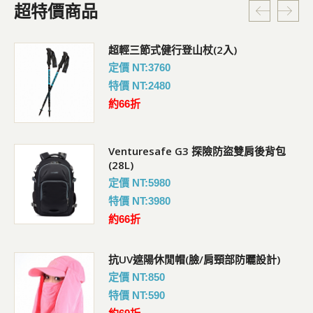
超特價商品
超輕三節式健行登山杖(2入)
定價 NT:3760
特價 NT:2480
約66折
Venturesafe G3 探險防盜雙肩後背包
(28L)
定價 NT:5980
特價 NT:3980
約66折
抗UV遮陽休閒帽(臉/肩頸部防曬設計)
定價 NT:850
特價 NT:590