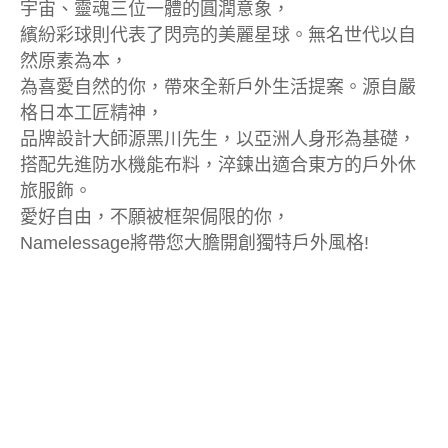
宇宙、靈魂三位一體的圓潤意象，
繽紛彩球則代表了閃亮的美麗星球。無名世代以自
然原素為本，
為喜愛自然的你，帶來全新戶外生活提案。源自嚴
格日本工匠精神，
品牌設計大師源黑川先生，以亞洲人身形為基礎，
搭配先進防水機能布料，淬鍊出適合東方的戶外休
旅服飾。
愛好自由，不願被框架侷限的你，
Namelessage將帶您大膽開創獨特戶外風格!