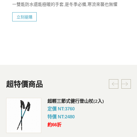
一雙能防水還能極暖的手套,是冬季必備,寒流來襲也無懼
立刻搶購
超特價商品
超輕三節式健行登山杖(2入)
定價 NT:3760
特價 NT:2480
約66折