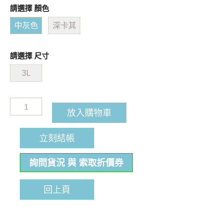
請選擇 顏色
中灰色
深卡其
請選擇 尺寸
3L
放入購物車
立刻結帳
詢問貨況 與 索取折價券
回上頁