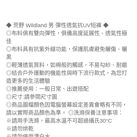
◆ 荒野 Wildland 男 彈性透氣抗UV短褲 ◆
◎布料俱有雙向彈性，俱備高度延展性、透氣性極
佳
◎布料具有抗紫外線功能，保護肌膚避免曬傷、曬
黑
◎輕薄透氣質料，如棉般的觸感，不易勾紗、耐磨
◎結合戶外運動的機能性與時下流行款式，為您打
造更多的生活體驗
◎推薦使用：一般日常、出遊搭配
◎尺寸:請參閱尺寸圖
◎商品圖檔顏色因電腦螢幕設定差異會略有不同，
請以實際商品顏色為準。 ◎洗滌保養注意事項：
※請用手洗滌，最高水溫不可超過攝氏30°C
※請勿烘乾
※請勿使用漂白水