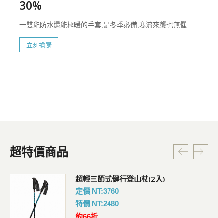
30%
一雙能防水還能極暖的手套,是冬季必備,寒流來襲也無懼
立刻搶購
超特價商品
超輕三節式健行登山杖(2入)
定價 NT:3760
特價 NT:2480
約66折