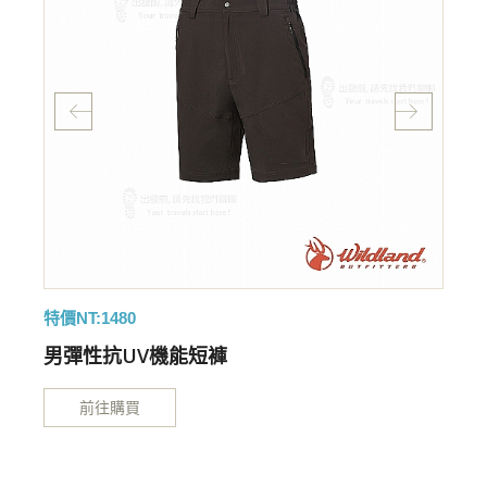
特價NT:1480
特
男彈性抗UV機能短褲
前往購買