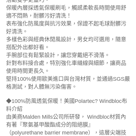
活動雙手更靈巧。
保暖內層採透氣保暖刷毛，觸感柔軟長時間使用舒
適不悶熱，耐髒污好清洗！
表布強化防風度與抗污效果，保證不起毛球耐髒污
好清洗。
多樣色彩與經典休閒風設計，男女均可選用，隨意
搭配外出都好看。
手腕部位有鬆緊設計，讓您穿戴絕不滑落。
針對布料接合處，特別強化車縫線與細節，讓商品
使用時間更長久。
堅持100%使用歐美進口與台灣材質，並通過SGS嚴
格測試，對人體無污染傷害。
◆100%防風透氣保暖！美國Polartec? Windbloc布
料介紹
由美商Malden Mills公司所研發， Windbloc材質內
有著『聚氨基甲酸酯成分的阻絕膜』
（polyurethane barrier membrane），這層尖端技