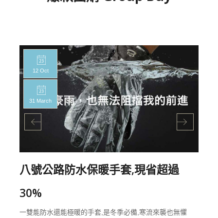
12 Oct
31 March
八號公路防水保暖手套,現省超過
30%
一雙能防水還能極暖的手套,是冬季必備,寒流來襲也無懼