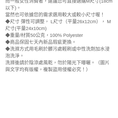
而一般女性消費者，建議您可直接選購M尺寸(18cm
以下)。
當然也可依據您的需求選用較大或較小尺寸喔！
◆尺寸 彈性可調整， L尺寸（平量26x12cm）， M
尺寸(平量24x10cm)
◆重量/材質50公克，100% Polyester
◆商品保固七天內新品瑕疵更換。
◆洗滌方式用毛刷於髒污處輕刷或中性洗劑加水浸
泡洗淨。
洗滌後請於陰涼處風乾，勿於陽光下曝曬。（圖片
與文字均有版權，複製盜用侵權必究！）