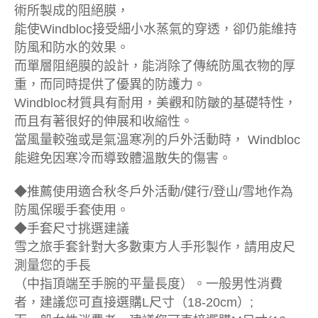
術所製成的阻絕膜，
能使Windbloc接受細小水蒸氣的穿透，卻仍能維持
防風和防水的效果。
而單層阻絕膜的設計，能消除了傳統防風衣物的厚
重，而同時提供了優異的防護力。
Windbloc材質具有耐用，美觀和防皺的基礎特性，
而且有著很好的伸展和收縮性。
當風量較強或是氣溫寒冽的戶外活動時， Windbloc
能避免因寒冷而導致體溫散失的傷害。
◆推薦使用適合秋冬戶外活動/健行/登山/雪地作為
防風保暖手套使用。
◆手套尺寸挑選建議
雪之旅手套針對大多數東方人手形製作，請用皮尺
測量您的手長
（中指頂端至手腕的平量長度）。一般男性消費
者，建議您可直接選購L尺寸（18-20cm）;