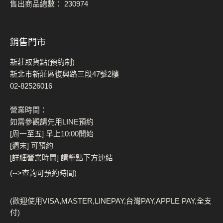
售出商品總數：
230974
銷售門市
新莊取貨點(預約制)
新北市新莊區復興路三段47號2樓
02-82526016
營業時間：
如需參觀請先用LINE預約
[周一至五] 早上10:00開始
[週末] 可預約
[詳細營業時間] 請擊點下方連結
(-->查詢可預約時間)
(歡迎使用VISA,MASTER,LINEPAY,台灣PAY,APPLE PAY,全支
付)