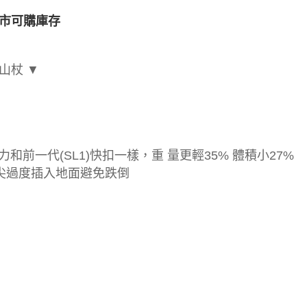
市可購庫存
登山杖 ▼
力和前一代(SL1)快扣一樣，重 量更輕35% 體積小27%
防止杖尖過度插入地面避免跌倒