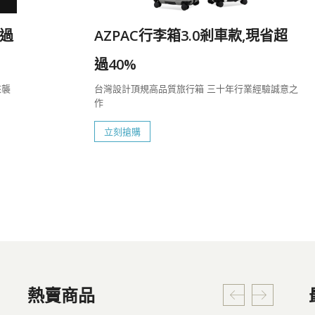
過
AZPAC行李箱3.0剎車款,現省超
過40%
來襲
台灣設計頂規高品質旅行箱 三十年行業經驗誠意之
作
立刻搶購
熱賣商品