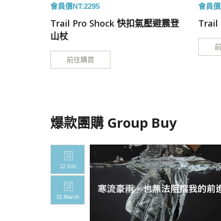
會員價NT:2295
會員價N
Pole 收折
Trail Pro Shock 快扣氣壓避震登
Tra
山杖
前往購買
爆款團購 Group Buy
12 Oct
31 March