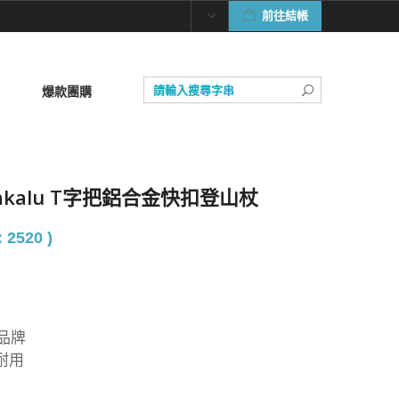
前往結帳
爆款團購
 Makalu T字把鋁合金快扣登山杖
 2520 )
品牌
耐用