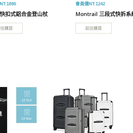
T:1890
會員價NT:1242
il 快扣式鋁合金登山杖
Montrail 三段式快拆
前往購買
前往購買
12 Oct
14 Nov