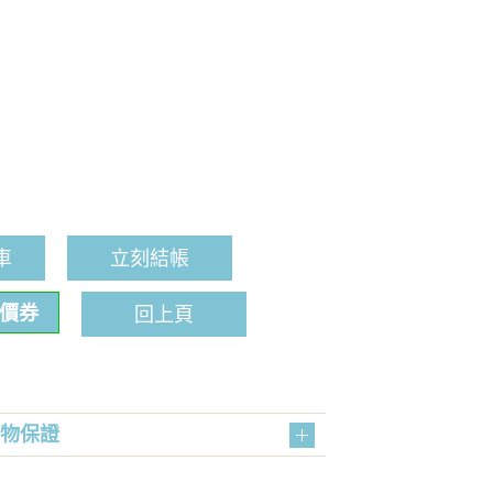
車
立刻結帳
折價券
回上頁
購物保證