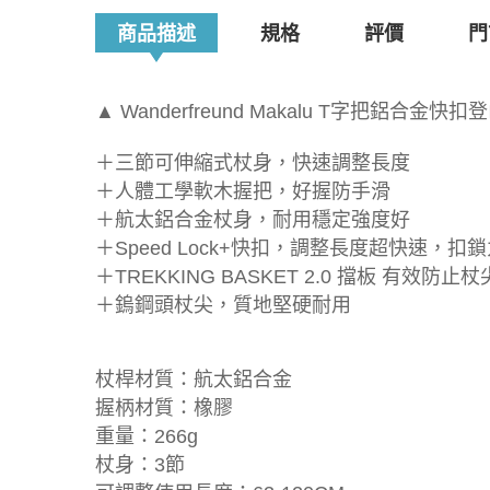
商品描述
規格
評價
門
▲ Wanderfreund Makalu T字把鋁合金快扣
＋三節可伸縮式杖身，快速調整長度
＋人體工學軟木握把，好握防手滑
＋航太鋁合金杖身，耐用穩定強度好
＋Speed Lock+快扣，調整長度超快速，扣鎖
＋TREKKING BASKET 2.0 擋板 有效
＋鎢鋼頭杖尖，質地堅硬耐用
杖桿材質：航太鋁合金
握柄材質：橡膠
重量：266g
杖身：3節