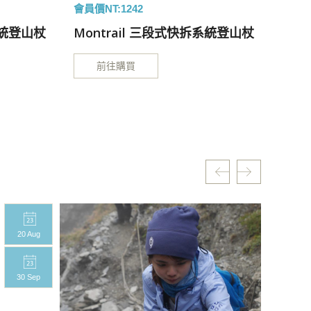
會員價NT:1242
會員價N
系統登山杖
Montrail 三段式快拆系統登山杖
Tra
前往購買
20 Aug
20 A
30 Sep
30 S