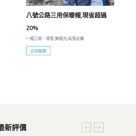
八號公路三用保暖帽,現省超過
20%
一帽三用，滑雪,賞極光,玩雪必備
立刻搶購
最新評價