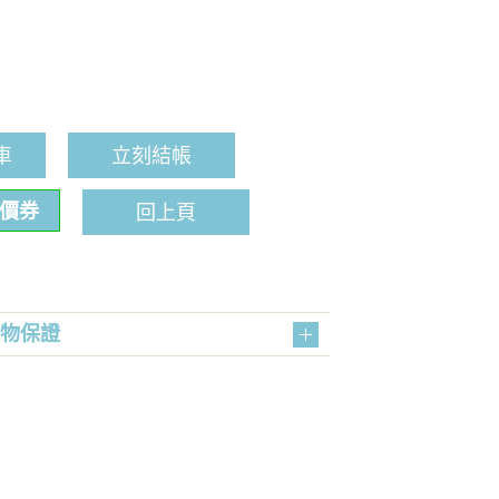
車
立刻結帳
折價券
回上頁
購物保證