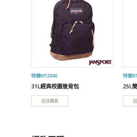
特價NT:2340
特價NT
31L經典校園後背包
25
前往購買