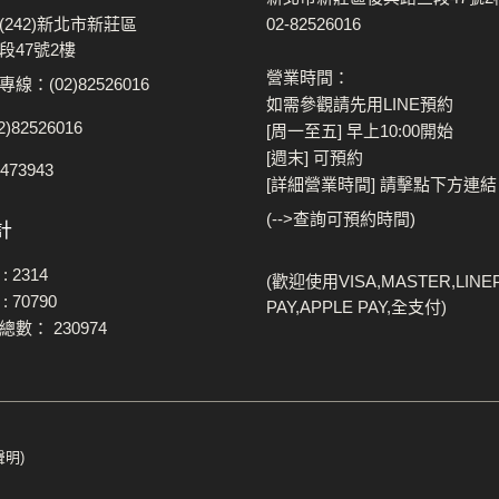
(242)新北市新莊區
02-82526016
段47號2樓
營業時間：
線：(02)82526016
如需參觀請先用LINE預約
)82526016
[周一至五] 早上10:00開始
[週末] 可預約
73943
[詳細營業時間] 請擊點下方連結
(-->查詢可預約時間)
計
:
2314
(歡迎使用VISA,MASTER,LINE
:
70790
PAY,APPLE PAY,全支付)
品總數：
230974
聲明)