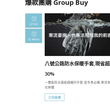
爆款團購 Group Buy
12 Oct
31 March
20%
八號公路防水保暖手套,現省超
一定要帶上八號
30%
一雙能防水還能極暖的手套,是冬季必備,寒流
也無懼
立刻搶購