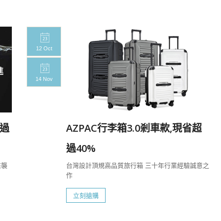
12 Oct
14 Nov
過
AZPAC行李箱3.0剎車款,現省超
過40%
來襲
台灣設計頂規高品質旅行箱 三十年行業經驗誠意之
作
立刻搶購