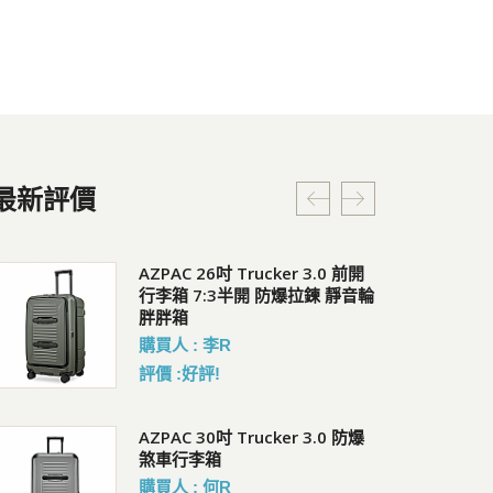
最新評價
Coversafe X100 RFID 安全貼身
AZPAC 26吋 Trucker 3.0 前開
C
腰掛暗袋
行李箱 7:3半開 防爆拉鍊 靜音輪
會員
胖胖箱
會員價 : 1214
購買人 : 李R
評價 :好評!
Pacsafe EXP28 旅行背包
Co
AZPAC 30吋 Trucker 3.0 防爆
暗
煞車行李箱
會員價 : 6822
會員
購買人 : 何R