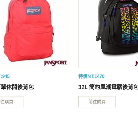
:945
特價NT:1470
L簡單休閒後背包
32L 簡約風潮電腦後背
前往購買
前往購買