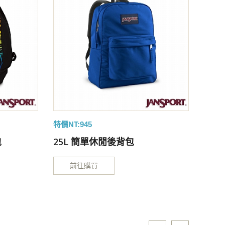
特價NT:945
特價NT
包
25L 簡單休閒後背包
25
前往購買