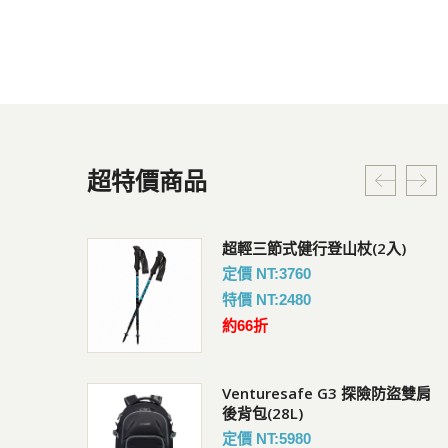
超特價商品
G3 探險防盜雙肩
超輕三節式健行登山杖(2入)
Coversafe V100 RFID
暗袋
定價 NT:3760
會員價 : 950
特價 NT:2480
約66折
Venturesafe G3 探險防盜雙肩
快扣鋼繩鎖
UV短袖排汗衣
後背包(28L)
會員價 : 882
定價 NT:5980