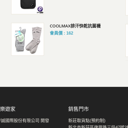
包
COOLMAX排汗快乾抗菌襪
Pacsafe V Crossbody 防盜旅
行斜背包 5L
會員價 : 162
購買人 : 沈R
評價 :好評!
-
 樂遊家
銷售門市
睿誠國際股份有限公司 開發
新莊取貨點(預約制)
新北市新莊區復興路三段47號2