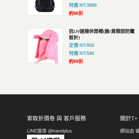
特價 NT:3980
約66折
Pacsafe V 防盜城市斜肩
後背包(18L)
抗UV遮陽休閒帽(臉/肩頸部防曬
會員價 : 3238
設計)
定價 NT:850
特價 NT:590
約69折
索取折價卷 與 客戶服務
關於t+
LINE搜尋 @travelplus
網站由 