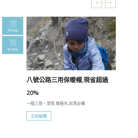
20 Aug
20 A
30 Sep
30 S
八號公路三用保暖帽,現省超過
20%
一帽三用，滑雪,賞極光,玩雪必備
立刻搶購