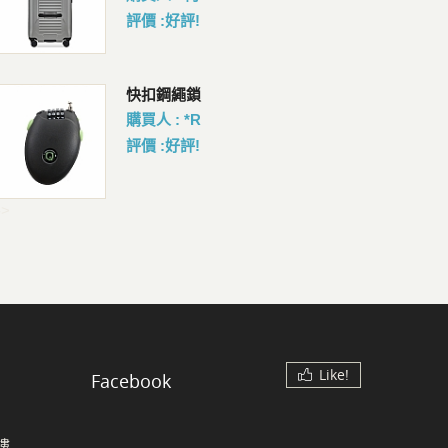
評價 :好評!
Pacsafe V Action 防盜胸背 斜
Co
快扣鋼繩鎖
背包 2.5L
腰
購買人 : *R
會員價 : 3062
會員
評價 :好評!
->
Like!
Facebook
樓