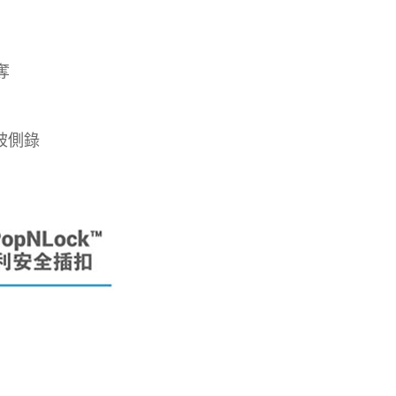
奪
卡被側錄