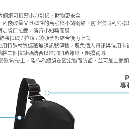
rds)袋內鋼網可抵禦小刀割損，財物更安全
rd strap)，內嵌輕量又具彈性的高強度不鏽鋼絲，防止盜賊利刃搶
ity) 能鎖定袋口拉鍊，讓宵小知難而退
ystem)能將扣環 / 拉鍊 / 鎖頭全部結合後再上鎖
 pockets)使用特殊材質遮蔽無線訊號傳輸，避免個人資訊與信用
llers)巧妙地將二個拉鏈頭結合以增加開啟難度，阻擋竊賊
y clip)在腰帶/肩帶上，能作為纏繞在固定物而防盜，並可加上鎖頭