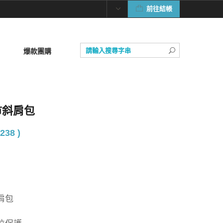
前往結帳
爆款團購
城市斜肩包
238 )
肩包