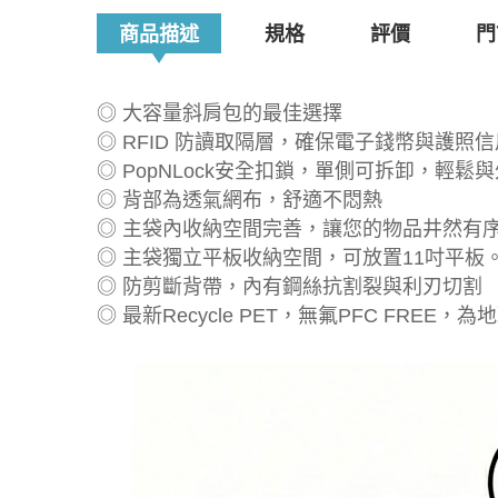
商品描述
規格
評價
門
◎ 大容量斜肩包的最佳選擇
◎ RFID 防讀取隔層，確保電子錢幣與護照
◎ PopNLock安全扣鎖，單側可拆卸，輕
◎ 背部為透氣網布，舒適不悶熱
◎ 主袋內收納空間完善，讓您的物品井然有
◎ 主袋獨立平板收納空間，可放置11吋平板
◎ 防剪斷背帶，內有鋼絲抗割裂與利刃切割
◎ 最新Recycle PET，無氟PFC FREE