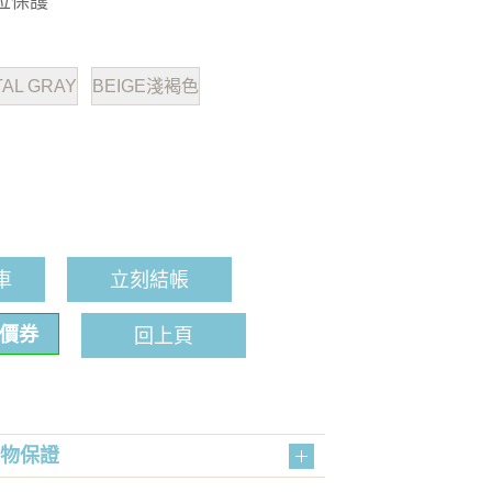
位保護
TAL GRAY
BEIGE淺褐色
車
立刻結帳
折價券
回上頁
購物保證