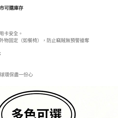
市可購庫存
信用卡安全。
鬆與外物固定（如餐椅），防止竊賊無預警搶奪
序
。
，為地球環保盡一份心