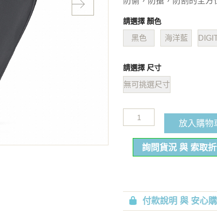
防偷，防搶，防割的全方
請選擇 顏色
黑色
海洋藍
DIGI
請選擇 尺寸
無可挑選尺寸
放入購物
詢問貨況 與 索取
付款說明 與 安心