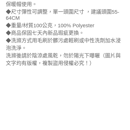
保暖帽使用。
◆尺寸彈性可調整，單一頭圍尺寸 ，建議頭圍55-
64CM
◆重量/材質100公克，100% Polyester
◆商品保固七天內新品瑕疵更換。
◆洗滌方式用毛刷於髒污處輕刷或中性洗劑加水浸
泡洗淨。
洗滌後請於陰涼處風乾，勿於陽光下曝曬（圖片與
文字均有版權，複製盜用侵權必究！）