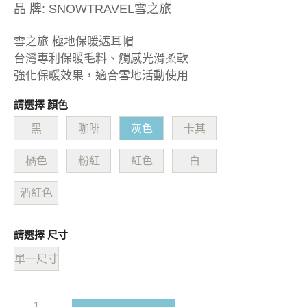
品 牌:
SNOWTRAVEL雪之旅
雪之旅 極地保暖遮耳帽
台灣專利保暖毛料、觸感光滑柔軟
強化保暖效果，適合雪地活動使用
請選擇 顏色
黑
咖啡
灰色
卡其
橘色
粉紅
紅色
白
酒紅色
請選擇 尺寸
單一尺寸