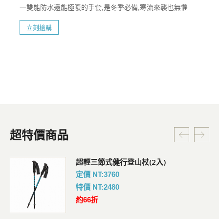
一雙能防水還能極暖的手套,是冬季必備,寒流來襲也無懼
立刻搶購
超特價商品
超輕三節式健行登山杖(2入)
定價 NT:3760
特價 NT:2480
約66折