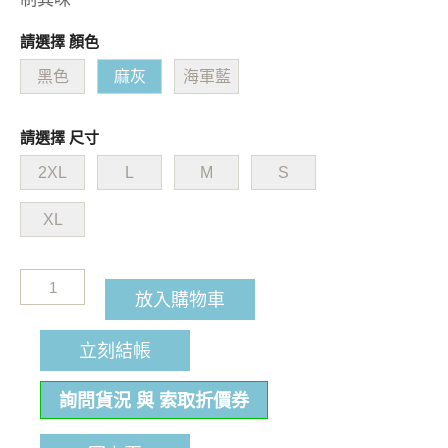
請選擇 顏色
黑色
麻灰
海軍藍
請選擇 尺寸
2XL
L
M
S
XL
放入購物車
立刻結帳
詢問貨況 與 索取折價券