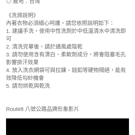
◎ 產地：台灣
《洗滌說明》
內著衣物必須細心呵護，請您依照說明如下：
1. 建議手洗，使用中性洗劑於中低溫清水中清洗即
可
2. 清洗完畢後，請於通風處陰乾
3. 請勿使用含有漂白、柔軟劑成分，將會阻塞毛孔
影響排汗效果
4. 放入洗衣網袋可與拉鍊、鈕釦等硬物隔絕，能有
效降低勾紗機會
5. 請勿烘乾與乾洗
Route8 八號公路品牌形象影片