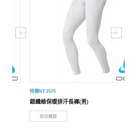
特價NT:1575
特
銀纖維保暖排汗長褲(男)
前往購買