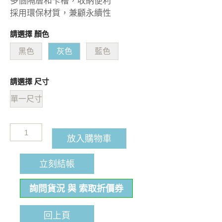
多個隔層和卡槽，收納便利
採用環保材質，兼顧永續性
請選擇 顏色
黑色
灰色
藍色
請選擇 尺寸
單一尺寸
放入購物車
立刻結帳
詢問貨況 與 索取折價券
回上頁