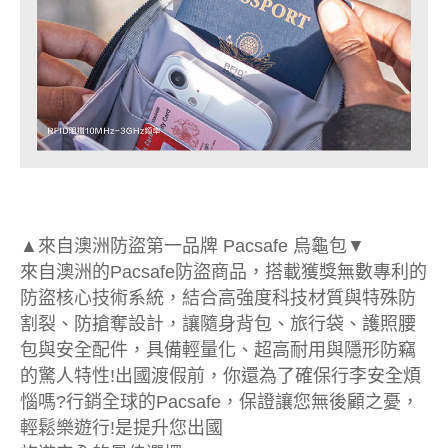
▲來自澳洲防盜第一品牌 Pacsafe 烏龜包▼
來自澳洲的Pacsafe防盜商品，搭載獲獎無數專利的
防盜核心技術系統，結合高強度科技材質與特殊防
割裂、防搶奪設計，讓隨身背包、旅行袋、護照腰
包與安全配件，具備輕量化、超高耐用與隱形防竊
的驚人特性!出國渡假前，你還為了確保行李安全煩
惱嗎?行銷全球的Pacsafe，保證讓您無後顧之憂，
輕鬆樂遊行!是提升您出國