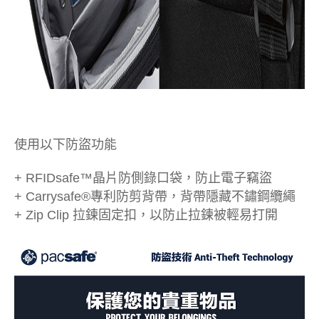
使用以下防盜功能
+ RFIDsafe™晶片防側錄口袋，防止電子竊盜
+ Carrysafe®專利防剪背帶，背帶隱藏不鏽鋼纜繩
+ Zip Clip 拉鍊固定扣，以防止拉鍊被輕易打開