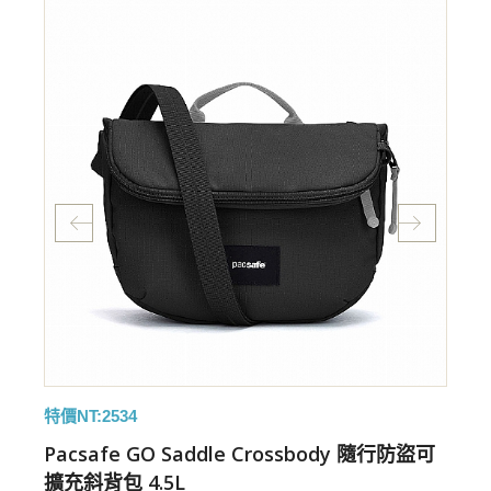
特價NT:2534
特
Pacsafe GO Saddle Crossbody 隨行防盜可
擴充斜背包 4.5L