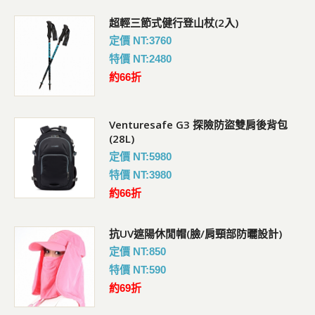
超輕三節式健行登山杖(2入)
定價 NT:3760
特價 NT:2480
約66折
Venturesafe G3 探險防盜雙肩後背包
(28L)
定價 NT:5980
特價 NT:3980
約66折
抗UV遮陽休閒帽(臉/肩頸部防曬設計)
定價 NT:850
特價 NT:590
約69折