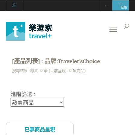
結帳
[產品列表] : 品牌:Traveler'sChoice
搜尋結果: 總共: 0 筆 (目前呈現 :
0
項商品)
進階篩選 :