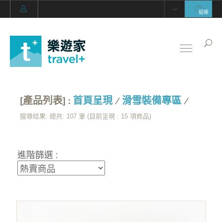
結帳
[產品列表] :
首頁呈現
/
滑雪裝備專區
/
搜尋結果: 總共: 107 筆 (目前呈現 :
15
項商品)
進階篩選 :