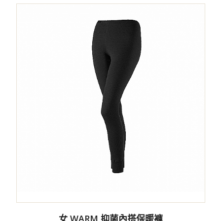
女 WARM 抑菌內搭保暖褲