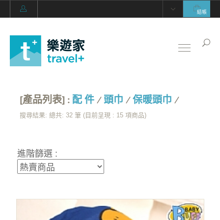
結帳
[產品列表] :
配 件
/
頭巾
/
保暖頭巾
/
搜尋結果: 總共: 32 筆 (目前呈現 :
15
項商品)
進階篩選 :