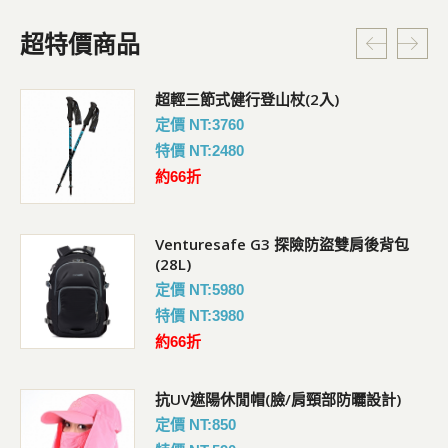
超特價商品
超輕三節式健行登山杖(2入)
定價 NT:3760
特價 NT:2480
約66折
Venturesafe G3 探險防盜雙肩後背包
(28L)
定價 NT:5980
特價 NT:3980
約66折
抗UV遮陽休閒帽(臉/肩頸部防曬設計)
定價 NT:850