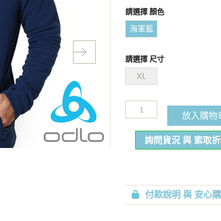
請選擇 顏色
海軍藍
請選擇 尺寸
XL
放入購物
詢問貨況 與 索取
付款說明 與 安心