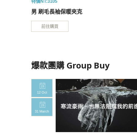
特價NT:3105
男 刷毛長袖保暖夾克
前往購買
爆款團購 Group Buy
12 Oct
31 March