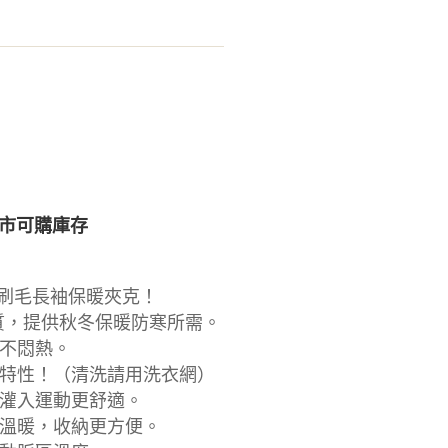
市可購庫存
款刷毛長袖保暖夾克！
ce材質，提供秋冬保暖防寒所需。
不悶熱。
特性！（清洗請用洗衣網）
灌入運動更舒適。
溫暖，收納更方便。