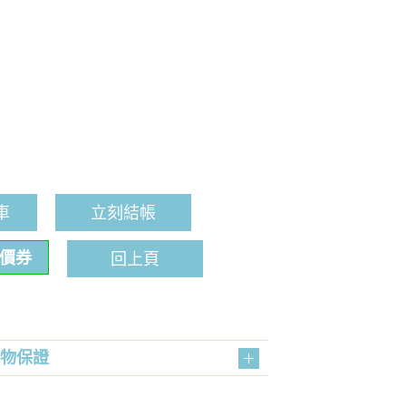
車
立刻結帳
折價券
回上頁
購物保證