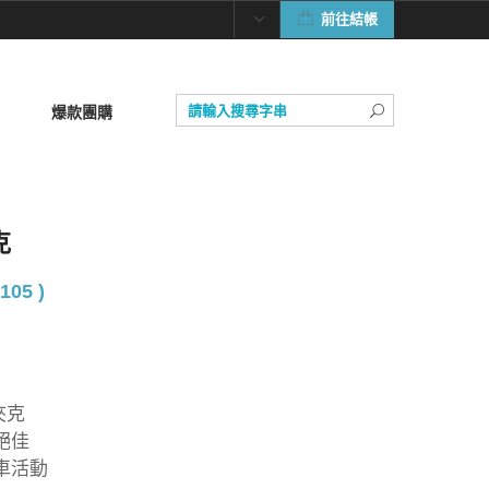
前往結帳
爆款團購
克
105 )
夾克
絕佳
車活動