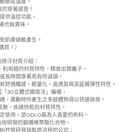
動脈區溫度。
最佳的穿著感受！
提供溫控功能。
肌膚也無異味。
免肌膚過敏產生。
購買！）
快速排汗材質介紹：
纖維，利用銀的材質特性，釋放出銀離子，
或長時間穿著而有所減損，
有舒適觸感，輕量化，高透氣與高延展彈性特性。
結構或「3D立體式織造法」編織，
通，運動時所產生之多餘體熱得以快速排放。
速蒸散，疾速快乾的材質特性，
定使用，是ODLO最為人喜愛的布料。
尖端技術研發的銀纖維聚酯化合物，
始控管研發與製造流程的公司：