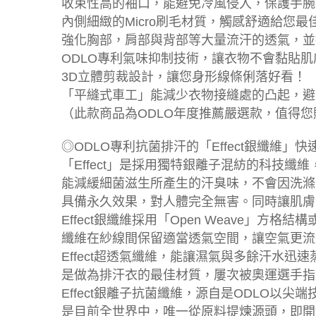
收束性高的袖口，能避免冷風侵入，保護手腕
內側細緻的Micro刷毛材質，觸感舒適給您
強化胸部，肩部與背部等大量流汗的透氣，並
ODLO專利氣味抑制技術，讓衣物不會黏貼
3D立體剪裁設計，讓您身形線條俐落好看！
「平縫式車工」能減少衣物接縫處的凸起，避
（此款商品為ODLO年度推薦嚴選款，值得您
◎ODLO專利抗菌排汗的「Effect銀纖維」
「Effect」是採用獨特銀離子混紡的科技
能減緩細菌滋生所產生的汗臭味，不會因洗滌
具備永久效果，對人體完全無害。同時讓肌膚
Effect銀纖維採用「Open Weave」方格
纖維在紗線間保留適當透氣空間，讓空氣更流
Effect超透氣纖維，能讓濕氣與多餘汗水迅
是做為排汗衣的最佳材質，屢次被奧運選手指
Effect銀離子抗菌纖維，源自是ODLO以
是目前全世界中，唯一從原料提煉源頭，即開