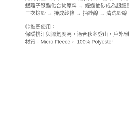
銀離子聚酯化合物原料 → 經過抽砂成為超細纖維
三次捻紗 → 捲成紗條 → 抽紗線 → 清洗紗線
◎推薦使用：
保暖排汗與透氣度高，適合秋冬登山，戶外/健
材質：Micro Fleece， 100% Polyester