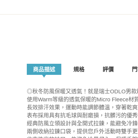
商品描述
規格
評價
門
◎秋冬防風保暖又透氣！就是瑞士ODLO男
使用Warm等級的透氣保暖的Micro Flee
長效排汗效果，運動時能調節體溫，穿著乾爽
表布採用具有抗毛球與耐磨損，抗髒污的優秀
經典防風立領設計與全開式拉鍊，能避免冷鋒
兩側收納拉鍊口袋，提供您戶外活動時雙手更