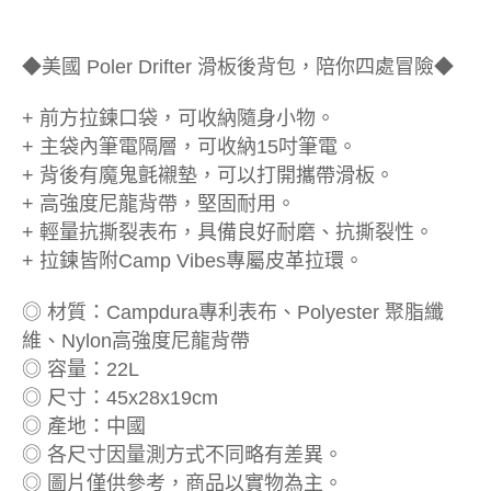
◆美國 Poler Drifter 滑板後背包，陪你四處冒險◆
+ 前方拉鍊口袋，可收納隨身小物。
+ 主袋內筆電隔層，可收納15吋筆電。
+ 背後有魔鬼氈襯墊，可以打開攜帶滑板。
+ 高強度尼龍背帶，堅固耐用。
+ 輕量抗撕裂表布，具備良好耐磨、抗撕裂性。
+ 拉鍊皆附Camp Vibes專屬皮革拉環。
◎ 材質：Campdura專利表布、Polyester 聚脂纖
維、Nylon高強度尼龍背帶
◎ 容量：22L
◎ 尺寸：45x28x19cm
◎ 產地：中國
◎ 各尺寸因量測方式不同略有差異。
◎ 圖片僅供參考，商品以實物為主。