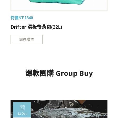
特價NT:1340
特
Drifter 滑板後背包(22L)
前往購買
爆款團購 Group Buy
12 Oct