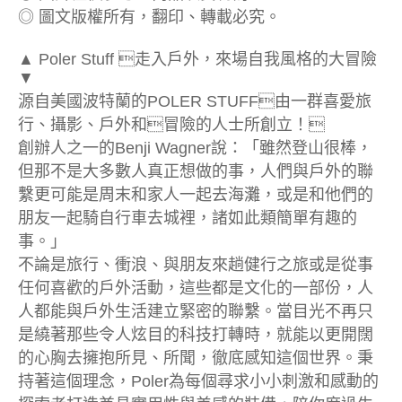
◎ 圖文版權所有，翻印、轉載必究。
▲ Poler Stuff 走入戶外，來場自我風格的大冒險
▼
源自美國波特蘭的POLER STUFF由一群喜愛旅
行、攝影、戶外和冒險的人士所創立！
創辦人之一的Benji Wagner說：「雖然登山很棒，
但那不是大多數人真正想做的事，人們與戶外的聯
繫更可能是周末和家人一起去海灘，或是和他們的
朋友一起騎自行車去城裡，諸如此類簡單有趣的
事。」
不論是旅行、衝浪、與朋友來趟健行之旅或是從事
任何喜歡的戶外活動，這些都是文化的一部份，人
人都能與戶外生活建立緊密的聯繫。當目光不再只
是繞著那些令人炫目的科技打轉時，就能以更開闊
的心胸去擁抱所見、所聞，徹底感知這個世界。秉
持著這個理念，Poler為每個尋求小小刺激和感動的