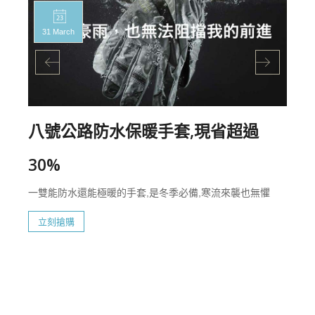
31 March
八號公路防水保暖手套,現省超過
30%
一雙能防水還能極暖的手套,是冬季必備,寒流來襲也無懼
立刻搶購