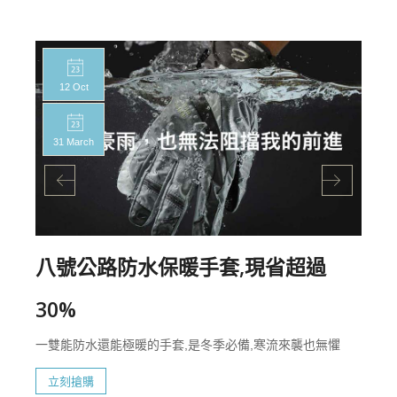
12 Oct
31 March
八號公路防水保暖手套,現省超過
30%
一雙能防水還能極暖的手套,是冬季必備,寒流來襲也無懼
立刻搶購