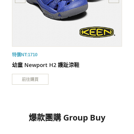
特價NT:1710
特
幼童 Newport H2 護趾涼鞋
前往購買
爆款團購 Group Buy