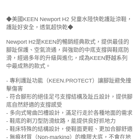
◆美國KEEN Newport H2 兒童水陸快乾護趾涼鞋，
護趾好安全，透氣超快乾◆
Newport H2是KEEN的暢銷經典款式，提供最佳的
腳趾保護、空氣流通，與強勁的中底支撐與鞋底防
滑，經過多年的升級與進化，成為KEEN野越系列
中最成熟的款式。
- 專利護趾功能（KEEN.PROTECT）讓腳趾避免撞
擊傷害
- 符合腳形的絕佳足弓支撐結構及趾丘設計，提供腳
底自然舒適的支撐感受
- 多向式彎曲凹槽設計，滿足行走於各種地面的需求
- 鞋底的剃刀型防滑紋路，能提供良好抓地力
- 鞋床特殊的結構設計，使鞋面更輕、更加合腳舒適
- 無痕材質（Non-marking）的橡膠大底，不會在地