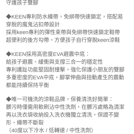
守護孩子雙腳
◆KEEN專利防水織帶，免綁帶快速鎖定，搭配易
穿脫的魔鬼沾扣帶設計
採用keen專利的彈性束帶與免綁帶快速鎖定鞋帶
超便利的後方勾帶，方便孩子自行穿脫keen涼鞋
◆KEEN採用高密度EVA避震中底：
給孩子避震、緩衝與支撐三合一的穩定性
專利護趾功能堅固耐撞擊，強化保護小朋友的雙腳
多重密度的EVA中底，腳掌伸曲與扭動產生的震動
都能持續保持平衡
◆唯一可機洗的涼鞋品牌，保養清洗好簡單：
髒污時僅需用軟刷沾中性洗劑，在髒污處略為清潔
再以洗衣袋收納投入洗衣機獨立清洗，保證不變
形、織帶不斷裂
（40度以下冷水 / 低轉速 / 中性洗劑）