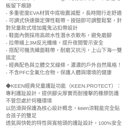
板留下痕跡
- 多重密度EVA材質中底吸震減壓，長時間行走舒適
- 可調式快速鎖定彈性鞋帶，按鈕即可調整鬆緊，針
對兒童款式增加魔鬼沾扣帶設計
- 鞋面內側採用高疏水性潛水衣軟布，避免磨腳
- 拉帶縫上3M反光纖維，提升夜間警示安全
- 搭配可機洗織面鞋帶，耐磨又抗污，上山下海一雙
搞定
- 經典配色與立體交叉線條，濃濃的戶外自然風格！
- 不含PFC全氟化合物，保護人體與環境的健康
◆KEEN經典兒童護趾功能（KEEN.PROTECT）：
專利護趾設計，提供腳尖厚實而耐撞擊的橡膠防護
不管您處於何種環境
以防滑與保護為核心設計概念，keen涼鞋能完全貼
合孩子的雙足
透氣與快乾的特性與寬楦頭的護趾設計，100%安全