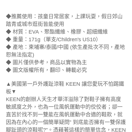
◆推薦使用：孩童日常居家，上課玩耍，假日郊山
踏青或城市逛街皆能使用
◆ 材質：EVA、聚酯纖維、橡膠、超細纖維
◆ 重量：171g（單支/Children's US10）
◆ 產地：柬埔寨/泰國/中國 (依生產批次不同，產地
恕無法指定)
◆ 圖片僅供參考，商品以實物為主
◆ 圖文版權所有，翻印、轉載必究
▲美國第一戶外護趾涼鞋 KEEN 讓您愛玩不怕踢鐵
板▼
KEEN的創辦人天生才華洋溢除了對鞋子擁有高度
敏感度之外，也為一位風帆運動中的佼佼者；卻一
直苦於找不到一雙能在風帆運動中合適的鞋款，就
因為在內心的一個簡單疑問” 到底能否擁有一雙保護
腳趾頭的涼鞋呢?”。憑藉著這樣的簡單信念，KEEN