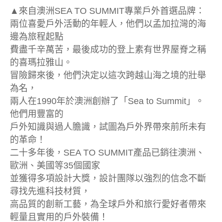
▲來自澳洲SEA TO SUMMIT專業戶外首選品牌：
兩位喜愛戶外活動的年輕人，他們以孟加拉灣的海
邊為旅程起點
費盡千辛萬苦，最後成功的登上素有世界屋脊之稱
的喜瑪拉雅山。
冒險歸來後，他們決定以這次跨越山海之境的壯舉
為名，
兩人在1990年於澳洲創辦了「Sea to Summit」。
他們用豐富的
戶外知識與過人膽識，試圖為戶外界帶來前所未有
的革命！
二十多年後，SEA TO SUMMIT產品已銷往澳洲、
歐洲、美國等35個國家
並獲得多項設計大獎，設計團隊以強烈的信念不斷
尋找先進科技材質，
高品質的創新工藝，為全球戶外和旅行愛好者帶來
輕量且實用的戶外裝備！