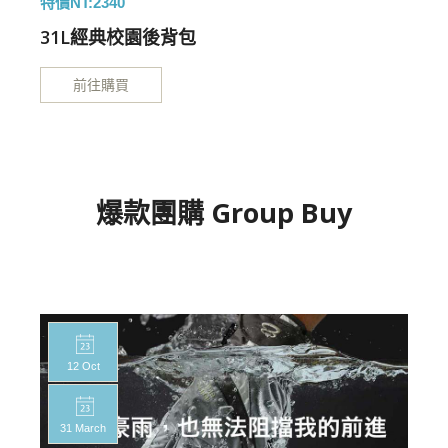
特價NT:2340
特
31L經典校園後背包
前往購買
爆款團購 Group Buy
12 Oct
31 March