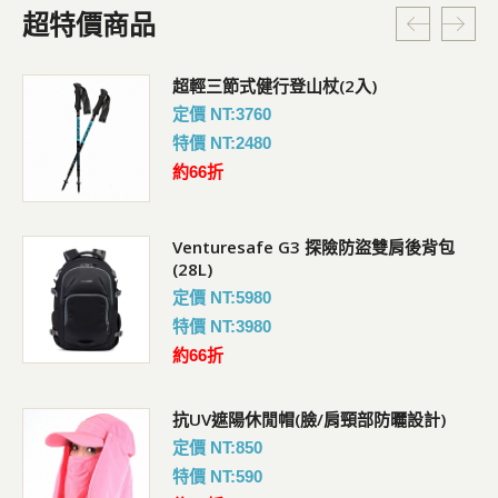
超特價商品
超輕三節式健行登山杖(2入)
定價 NT:3760
特價 NT:2480
約66折
Venturesafe G3 探險防盜雙肩後背包
(28L)
定價 NT:5980
特價 NT:3980
約66折
抗UV遮陽休閒帽(臉/肩頸部防曬設計)
定價 NT:850
特價 NT:590