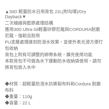
▲30D 輕量防水日用背包 22L(附勾環)/Dry
Dayback▼
二次縫線與壓膠處理結構
應用30D Ultra-Sil輕量矽膠尼龍與CORDURA耐磨
尼龍，強韌且耐用
PU塗層處理達到防潑水效果，並使外表光滑方便打
包收納
背包上附有可調整的綁帶系統，擴充使用功能
本款背包不可做為水下運動防水收納袋使用，請勿
將背包放入水中
◆材質：超輕量防潑水抗撕裂布料和Cordura 耐磨
布料
◆重量：110g
◆容量：22 L