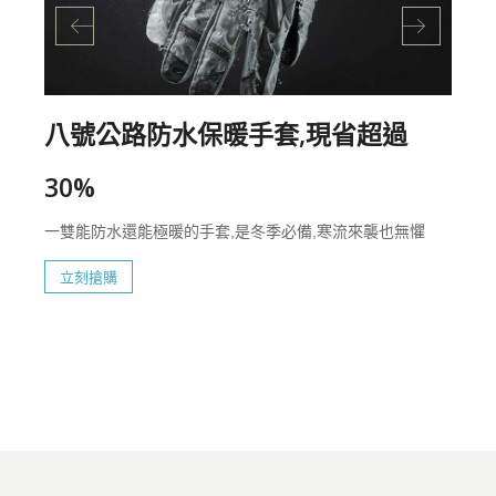
八號公路防水保暖手套,現省超過
30%
一雙能防水還能極暖的手套,是冬季必備,寒流來襲也無懼
立刻搶購