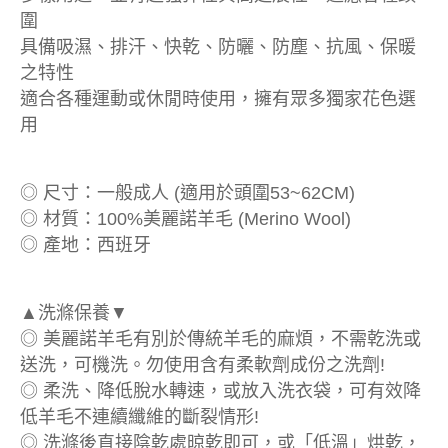
圍
具備吸濕、排汗、快乾、防曬、防塵、抗風、保暖
之特性
適合各種運動或休閒時使用，擁有眾多獨家花色選
用
◎ 尺寸：一般成人 (適用於頭圍53~62CM)
◎ 材質：100%美麗諾羊毛 (Merino Wool)
◎ 產地：西班牙
▲洗滌保養▼
◎ 美麗諾羊毛有別於傳統羊毛的麻煩，不需乾洗或
送洗，可機洗。勿使用含有柔軟劑成份之洗劑!
◎ 柔洗、降低脫水轉速，或放入洗衣袋，可有效降
低羊毛不連續纖維的斷裂情形!
◎ 洗滌後直接陰乾處晾乾即可，或「低溫」烘乾，