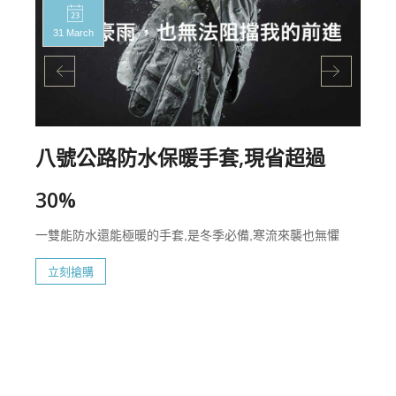
31 March
八號公路防水保暖手套,現省超過
30%
一雙能防水還能極暖的手套,是冬季必備,寒流來襲也無懼
立刻搶購