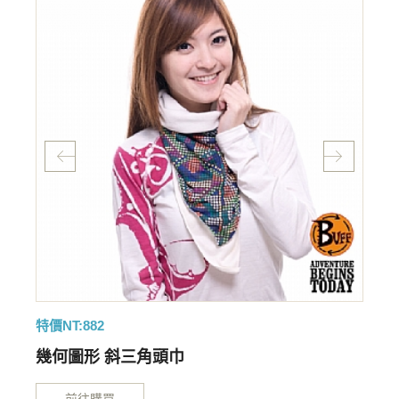
特價NT:882
特
幾何圖形 斜三角頭巾
前往購買