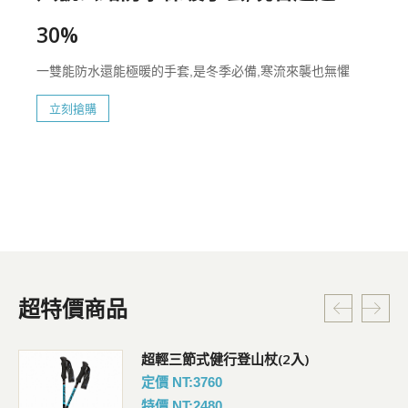
30%
一雙能防水還能極暖的手套,是冬季必備,寒流來襲也無懼
立刻搶購
超特價商品
超輕三節式健行登山杖(2入)
定價 NT:3760
特價 NT:2480