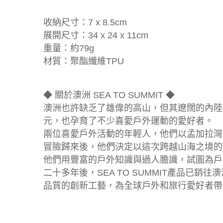
收納尺寸：7 x 8.5cm
展開尺寸：34 x 24 x 11cm
重量：約79g
材質：聚酯纖維TPU
◆ 關於澳洲 SEA TO SUMMIT ◆
澳洲也許缺乏了雄偉的高山，但其遼闊的內陸
元，也孕育了不少喜愛戶外運動的愛好者。
兩位喜愛戶外活動的年輕人，他們以孟加拉灣
冒險歸來後，他們決定以這次跨越山海之境的壯舉為
他們用豐富的戶外知識與過人膽識，試圖為戶
二十多年後，SEA TO SUMMIT產品已
品質的創新工藝，為全球戶外和旅行愛好者帶