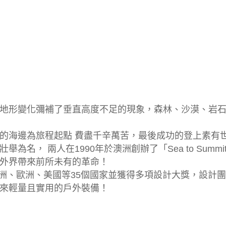
地形變化彌補了垂直高度不足的現象，森林、沙漠、岩
的海邊為旅程起點 費盡千辛萬苦，最後成功的登上素有
名， 兩人在1990年於澳洲創辦了「Sea to Summi
外界帶來前所未有的革命！
銷往澳洲、歐洲、美國等35個國家並獲得多項設計大獎，設
來輕量且實用的戶外裝備！