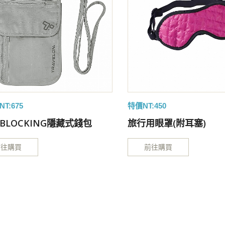
T:675
特價NT:450
D BLOCKING隱藏式錢包
旅行用眼罩(附耳塞)
前往購買
前往購買