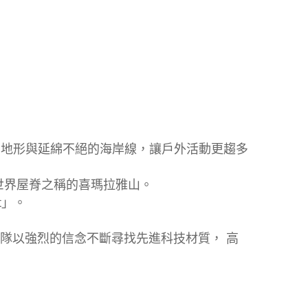
石地形與延綿不絕的海岸線，讓戶外活動更趨多
世界屋脊之稱的喜瑪拉雅山。
t」。
計團隊以強烈的信念不斷尋找先進科技材質， 高