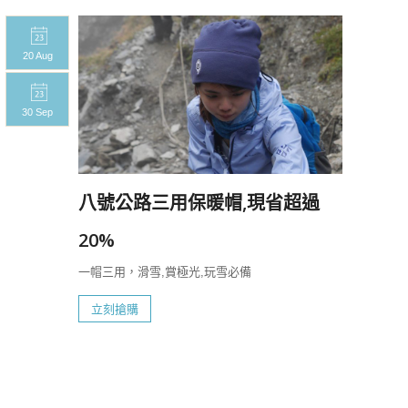
20 Aug
20 A
30 Sep
30 S
八號公路三用保暖帽,現省超過
20%
一帽三用，滑雪,賞極光,玩雪必備
立刻搶購