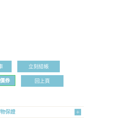
車
立刻結帳
折價券
回上頁
購物保證