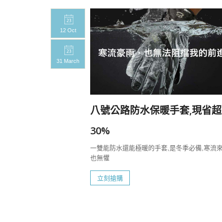
12 Oct
31 March
20%
八號公路防水保暖手套,現省超
一定要帶上八號
30%
一雙能防水還能極暖的手套,是冬季必備,寒流
也無懼
立刻搶購