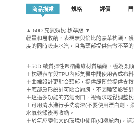
商品描述
規格
評價
門
▲ 50D 充氣頸枕 標準版 ▼
輕量和易收納，表現無與倫比的豪華枕頭，獲
度的同時吸走水汽，且為頭部提供無微不至的
＋50D 絨質彈性聚酯纖維材質編織，極為柔
＋枕頭表布與TPU內部氣囊中間使用合成布
＋曲線設計更貼合頭部，提供緩衝並提供支撐
＋底部扇形設計可貼合肩膀，不因睡姿影響舒
＋透過多功能的充氣閥口，視需求輕鬆調整枕
＋可用清水進行手洗清潔(不要使用漂白劑、
水氣乾燥後再收納。
＋於氣壓變化大的環境中使用(如機艙內)，