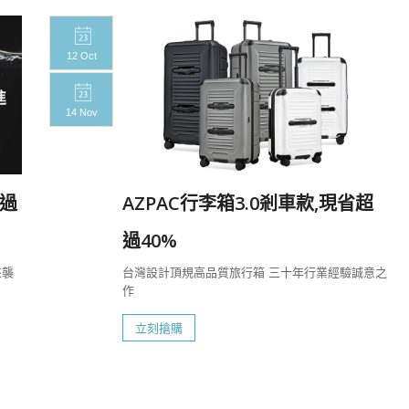
12 Oct
14 Nov
過
AZPAC行李箱3.0剎車款,現省超
過40%
來襲
台灣設計頂規高品質旅行箱 三十年行業經驗誠意之
作
立刻搶購