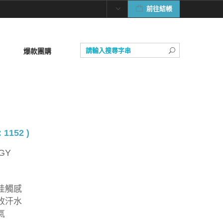
前往結帳
爆款團購
 1152 )
GY
佳觸感
收汗水
氣