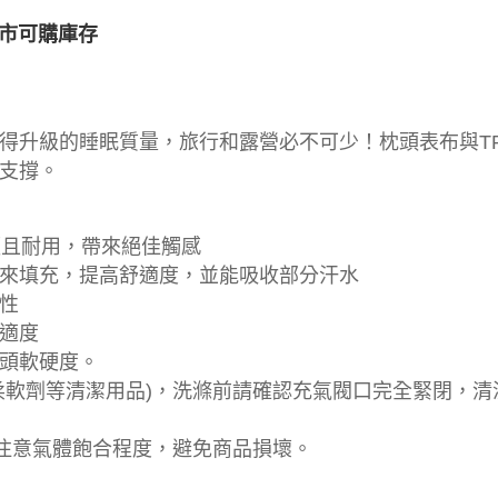
市可購庫存
得升級的睡眠質量，旅行和露營必不可少！枕頭表布與T
支撐。
順且耐用，帶來絕佳觸感
料來填充，提高舒適度，並能吸收部分汗水
性
適度
頭軟硬度。
柔軟劑等清潔用品)，洗滌前請確認充氣閥口完全緊閉，
請注意氣體飽合程度，避免商品損壞。