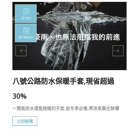
12 Oct
31 March
八號公路防水保暖手套,現省超過
30%
一雙能防水還能極暖的手套,是冬季必備,寒流來襲也無懼
立刻搶購