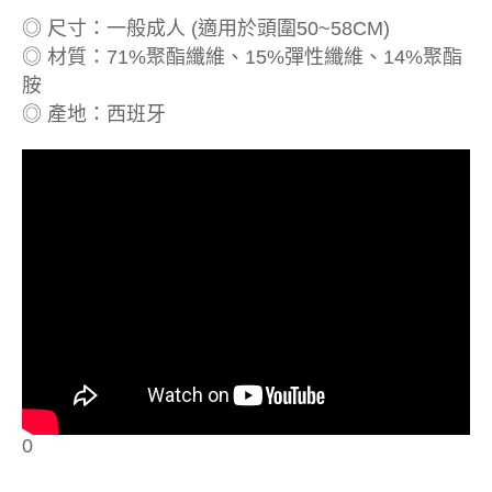
◎ 尺寸：一般成人 (適用於頭圍50~58CM)
◎ 材質：71%聚酯纖維、15%彈性纖維、14%聚酯
胺
◎ 產地：西班牙
0