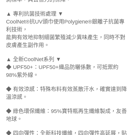
▲ 專利抗菌技術處理 ▼
CoolNet®抗UV頭巾使用Polygiene®銀離子抗菌專
利技術，
能夠有效地抑制細菌繁殖減少異味產生，同時不對
皮膚產生副作用。
▲ 全新CoolNet系列 ▼
◆ UPF50+：UPF50+織品防曬係數，可抵禦約
98%紫外線。
◆ 有效涼感：特殊布料有效蒸散汗水，確實達到降
溫涼感。
◆ 綠色環保纖維：95%寶特瓶再生纖維製成，友善
地球。
◆ 四向彈性：全新科技纖維，四向彈性高延展，貼