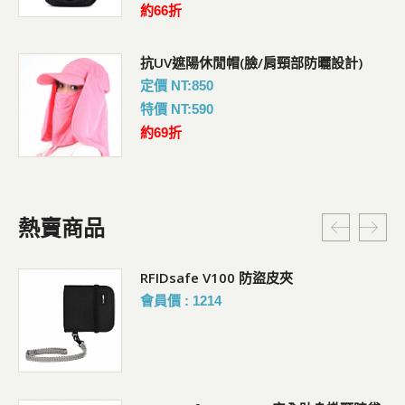
約66折
抗UV遮陽休閒帽(臉/肩頸部防曬設計)
定價 NT:850
特價 NT:590
約69折
熱賣商品
RFIDsafe V100 防盜皮夾
會員價 : 1214