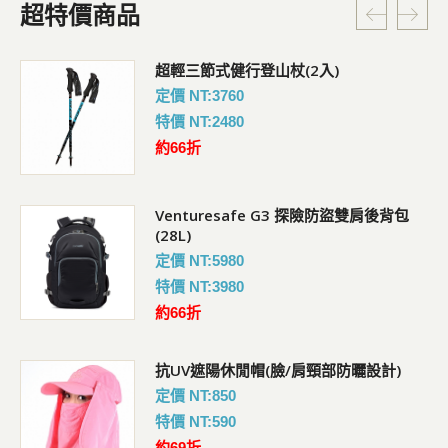
超特價商品
超輕三節式健行登山杖(2入)
定價 NT:3760
特價 NT:2480
約66折
Venturesafe G3 探險防盜雙肩後背包
(28L)
定價 NT:5980
特價 NT:3980
約66折
抗UV遮陽休閒帽(臉/肩頸部防曬設計)
定價 NT:850
特價 NT:590
約69折