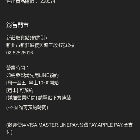
售出商品總數：
230974
銷售門市
新莊取貨點(預約制)
新北市新莊區復興路三段47號2樓
02-82526016
營業時間：
如需參觀請先用LINE預約
[周一至五] 早上10:00開始
[週末] 可預約
[詳細營業時間] 請擊點下方連結
(-->查詢可預約時間)
(歡迎使用VISA,MASTER,LINEPAY,台灣PAY,APPLE PAY,全支
付)