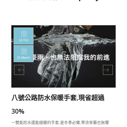
12 Oct
31 March
八號公路防水保暖手套,現省超過
30%
一雙能防水還能極暖的手套,是冬季必備,寒流來襲也無懼