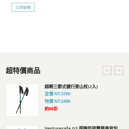
立刻搶購
超特價商品
超輕三節式健行登山杖(2入)
定價 NT:3760
特價 NT:2480
約66折
Venturesafe G3 探險防盜雙肩後背包