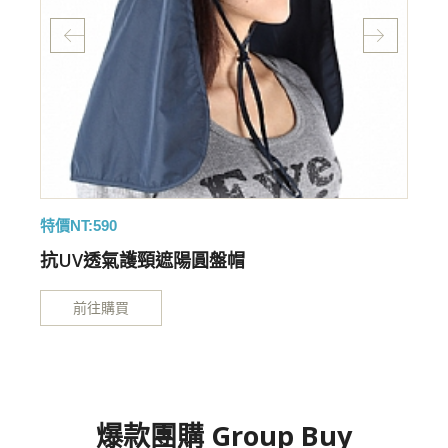
特價NT:590
特
抗UV透氣護頸遮陽圓盤帽
前往購買
爆款團購 Group Buy