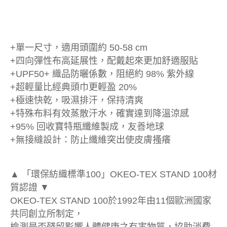
+單一尺寸，適用頭圍約 50-58 cm
+四向彈性布高延展性，配戴起來更加舒適服貼
+UPF50+ 織品防曬係數，阻絕約 98% 紫外線
+超輕量比經典頭巾更輕盈 20%
+極速快乾，吸濕排汗，保持清爽
+特殊布料有效蒸散汗水，確實達到降溫涼感
+95% 回收寶特瓶纖維製成，友善地球
+無接縫設計：防止纖維突出使皮膚搔癢
▲ 「環保紡織標準100」OKEO-TEX STAND 100材
質認證 ▼
OKEO-TEX STAND 100於1992年由11個歐洲國家
共同創立所制定，