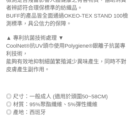
檢測是否殘留影響人體健康之有害物質，協助消費
者辨認符合環保標準的紡織品。
BUFF的產品皆全面通過OKEO-TEX STAND 100檢
測標準，具公信力的保障。
▲ 專利抗菌技術處理 ▼
CoolNet®抗UV頭巾使用Polygiene®銀離子抗菌專
利技術，
能夠有效地抑制細菌繁殖減少異味產生，同時不對
皮膚產生副作用。
◎ 尺寸：一般成人 (適用於頭圍50~58CM)
◎ 材質：95%聚酯纖維、5%彈性纖維
◎ 產地：西班牙