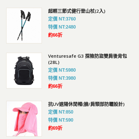
超輕三節式健行登山杖(2入)
定價 NT:3760
特價 NT:2480
約66折
Venturesafe G3 探險防盜雙肩後背包
(28L)
定價 NT:5980
特價 NT:3980
約66折
抗UV遮陽休閒帽(臉/肩頸部防曬設計)
定價 NT:850
特價 NT:590
約69折