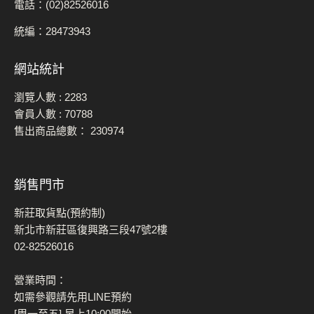
電話：(02)82526016
統編：28473943
網站統計
瀏覽人數 :
2283
會員人數 :
70788
售出商品總數：
230974
銷售門市
新莊取貨點(預約制)
新北市新莊區復興路三段47號2樓
02-82526016
營業時間：
如需參觀請先用LINE預約
[周一至五] 早上10:00開始