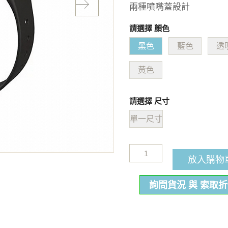
兩種噴嘴蓋設計
請選擇 顏色
黑色
藍色
透
黃色
請選擇 尺寸
單一尺寸
放入購物
詢問貨況 與 索取