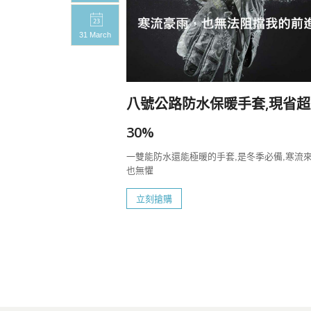
31 March
20%
八號公路防水保暖手套,現省超
一定要帶上八號
30%
一雙能防水還能極暖的手套,是冬季必備,寒流
也無懼
立刻搶購