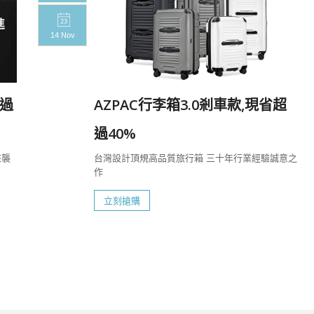
14 Nov
過
AZPAC行李箱3.0剎車款,現省超
過40%
來襲
台灣設計頂規高品質旅行箱 三十年行業經驗誠意之
作
立刻搶購