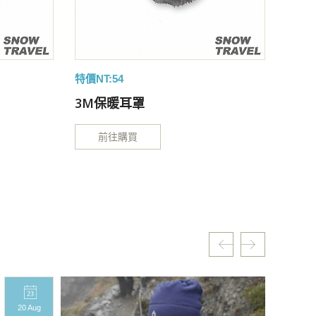
特價NT:54
特價NT
3M保暖耳罩
3M
前往購買
20 Aug
20 A