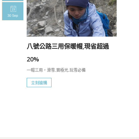
30 Sep
30 S
八號公路三用保暖帽,現省超過
20%
一帽三用，滑雪,賞極光,玩雪必備
立刻搶購