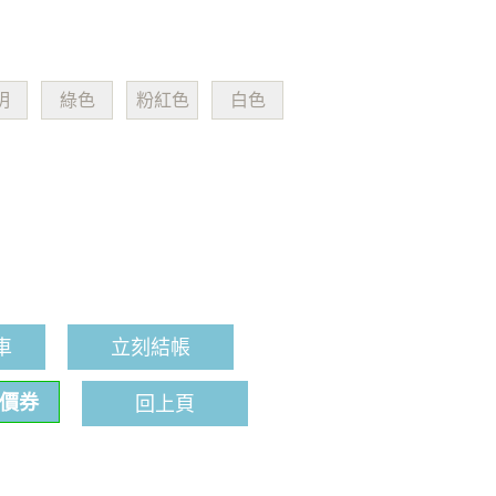
明
綠色
粉紅色
白色
車
立刻結帳
折價券
回上頁