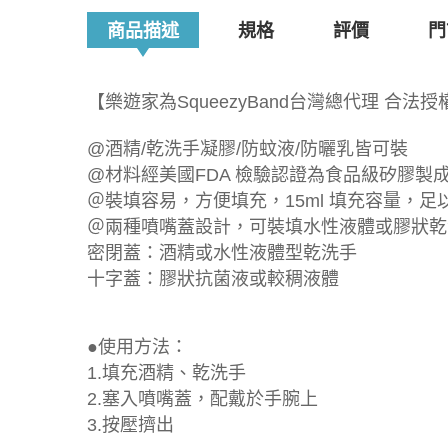
商品描述
規格
評價
門
【樂遊家為SqueezyBand台灣總代理 合法
@酒精/乾洗手凝膠/防蚊液/防曬乳皆可裝
@材料經美國FDA 檢驗認證為食品級矽膠製
＠裝填容易，方便填充，15ml 填充容量，
＠兩種噴嘴蓋設計，可裝填水性液體或膠狀乾
密閉蓋：酒精或水性液體型乾洗手
十字蓋：膠狀抗菌液或較稠液體
●使用方法：
1.填充酒精、乾洗手
2.塞入噴嘴蓋，配戴於手腕上
3.按壓擠出