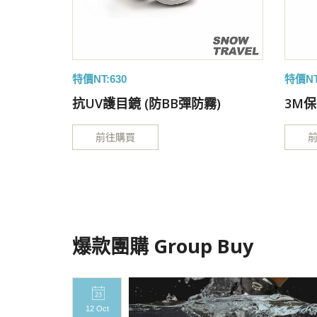
特價NT:630
特價NT
科技材
抗UV護目鏡 (防BB彈防霧)
3M
前往購買
爆款團購 Group Buy
12 Oct