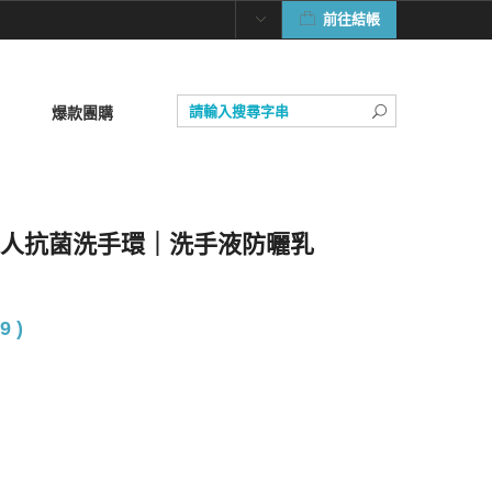
前往結帳
爆款團購
d 蜘蛛人抗菌洗手環｜洗手液防曬乳
9 )