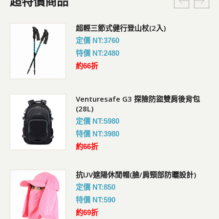
超特價商品
超輕三節式健行登山杖(2入)
定價 NT:3760
特價 NT:2480
約66折
Venturesafe G3 探險防盜雙肩後背包
(28L)
定價 NT:5980
特價 NT:3980
約66折
抗UV遮陽休閒帽(臉/肩頸部防曬設計)
定價 NT:850
特價 NT:590
約69折