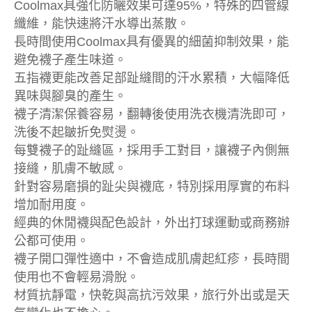
Coolmax具強化防曬效果可達95%，特殊的四管線
纖維，能快速將汗水導出蒸散。
長時間使用Coolmax具有優異的細菌抑制效果，能
避免襪子產生味道。
五指襪更能改善足部趾縫間的汗水累積，大幅降低
異味與腳臭的產生。
襪子清潔保養容易，翻轉後使用洗衣機清洗即可，
洗後不起皺折免熨燙。
每雙襪子的趾縫區，採用手工對目，讓襪子內側無
接縫，肌膚不敏感。
針對容易磨損的趾尖與襪底，特別採用厚實的布料
增加耐用度。
經典的休閒襪與配色設計，外出打球運動或商務辦
公都可使用。
襪子開口彈性適中，不會造成肌膚起紅疹，長時間
使用也不會輕易滑脫。
材質抗靜電，快乾與高抗污效果，旅行外出或是天