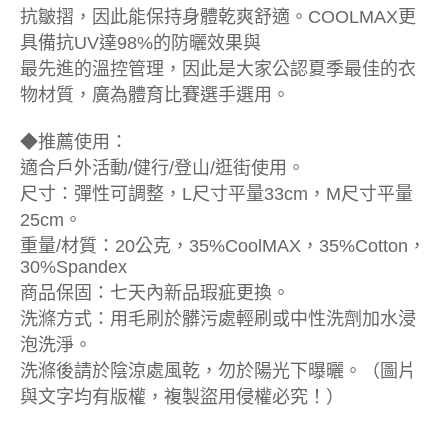
抗皺摺，因此能保持身體乾爽舒適。COOLMAX更
具備抗UV達98%的防曬效果與
最先進的溫控管理，因此是大家公認夏季最佳的衣
物材質，廣為體育比賽選手選用。
◆推薦使用：
適合戶外活動/健行/登山/逛街使用。
尺寸：彈性可調整，L尺寸平量33cm，M尺寸平量
25cm。
重量/材質：20公克，35%CoolMAX，35%Cotton，
30%Spandex
商品保固：七天內新品瑕疵更換。
洗滌方式：用毛刷於髒污處輕刷或中性洗劑加水浸
泡洗淨。
洗滌後請於陰涼處風乾，勿於陽光下曝曬。（圖片
與文字均有版權，複製盜用侵權必究！）