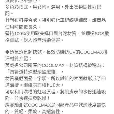
氣變化也不擔心。
多色彩款式，男女均可選用，外出衣物隨性好搭
配。
針對布料接合處，特別強化車縫線與細節，讓商品
使用時間更長久。
堅持100%使用歐美進口與台灣材質，並通過SGS嚴
格測試，對人體無污染傷害。
◆透氣透氣超快乾，長效防曬抗UV的COOLMAX排
汗材質介紹：
英威達公司所產的COOLMAX，材質結構被稱為：
「四管道特殊型聚酯纖維」，
材質橫截面呈十字狀，所以纖維的表面就形成了四
道溝槽。纖維表面積也加大，
可以利用溝槽的虹吸原理，將肌膚表的水份迅速吸
附，並快速揮發乾燥！
經實驗測試COOLMAX是同類產品中乾燥速度最快
的，質輕、柔軟，高透氣性，