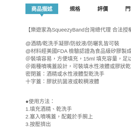
商品描述
規格
評價
門
【樂遊家為SqueezyBand台灣總代理 合法
@酒精/乾洗手凝膠/防蚊液/防曬乳皆可裝
@材料經美國FDA 檢驗認證為食品級矽膠製
＠裝填容易，方便填充，15ml 填充容量，
＠兩種噴嘴蓋設計，可裝填水性液體或膠狀乾
密閉蓋：酒精或水性液體型乾洗手
十字蓋：膠狀抗菌液或較稠液體
●使用方法：
1.填充酒精、乾洗手
2.塞入噴嘴蓋，配戴於手腕上
3.按壓擠出