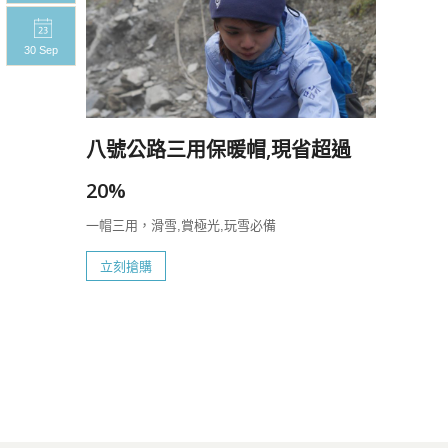
30 Sep
30 S
八號公路三用保暖帽,現省超過
20%
一帽三用，滑雪,賞極光,玩雪必備
立刻搶購