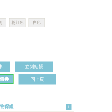
明
粉紅色
白色
車
立刻結帳
折價券
回上頁
購物保證