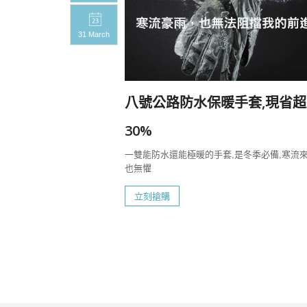
31 March
20%
八號公路防水保暖手套,現省超
一定要帶上八號
30%
一雙能防水還能極暖的手套,是冬季必備,寒流
也無懼
立刻搶購