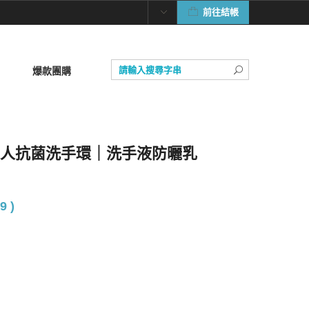
前往結帳
爆款團購
d 蜘蛛人抗菌洗手環｜洗手液防曬乳
9 )