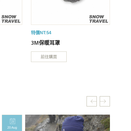
特價NT:54
特價NT
3M保暖耳罩
3M
前往購買
20 Aug
20 A