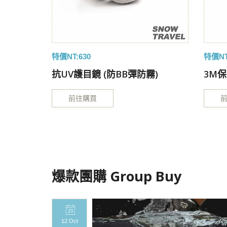
特價NT:630
特價NT
科技材
抗UV護目鏡 (防BB彈防霧)
3M
前往購買
爆款團購 Group Buy
12 Oct