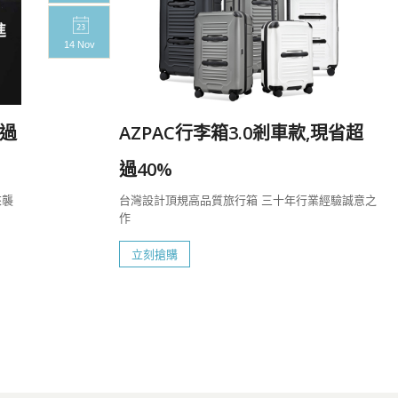
14 Nov
過
AZPAC行李箱3.0剎車款,現省超
過40%
來襲
台灣設計頂規高品質旅行箱 三十年行業經驗誠意之
作
立刻搶購