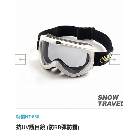
特價NT:630
特
抗UV護目鏡 (防BB彈防霧)