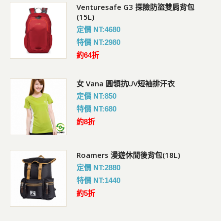
Venturesafe G3 探險防盜雙肩背包
超輕三節式健行登山杖(2入)
(15L)
定價 NT:3760
定價 NT:4680
特價 NT:2480
特價 NT:2980
約66折
約64折
Venturesafe G3 探險防盜雙肩後背包
女 Vana 圓領抗UV短袖排汗衣
(28L)
定價 NT:850
定價 NT:5980
特價 NT:680
特價 NT:3980
約8折
約66折
Roamers 漫遊休閒後背包(18L)
抗UV遮陽休閒帽(臉/肩頸部防曬設計)
定價 NT:2880
定價 NT:850
特價 NT:1440
特價 NT:590
約5折
約69折