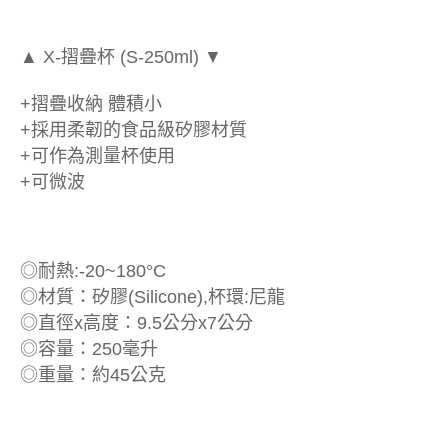
▲ X-摺疊杯 (S-250ml) ▼
+摺疊收納 體積小
+採用柔韌的食品級矽膠材質
+可作為測量杯使用
+可微波
◎耐熱:-20~180°C
◎材質：矽膠(Silicone),杯環:尼龍
◎直徑x高度：9.5公分x7公分
◎容量：250毫升
◎重量：約45公克