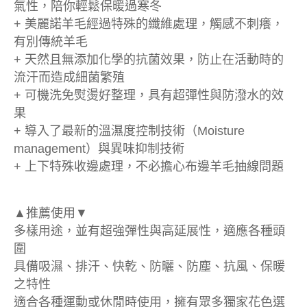
氣性，陪你輕鬆保暖過寒冬
+ 美麗諾羊毛經過特殊的纖維處理，觸感不刺癢，
有別傳統羊毛
+ 天然且無添加化學的抗菌效果，防止在活動時的
流汗而造成細菌繁殖
+ 可機洗免熨燙好整理，具有超彈性與防潑水的效
果
+ 導入了最新的溫濕度控制技術（Moisture
management）與異味抑制技術
+ 上下特殊收邊處理，不必擔心布邊羊毛抽線問題
▲推薦使用▼
多樣用途，並有超強彈性與高延展性，適應各種頭
圍
具備吸濕、排汗、快乾、防曬、防塵、抗風、保暖
之特性
適合各種運動或休閒時使用，擁有眾多獨家花色選