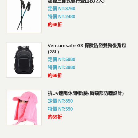
超輕三節式健行登山杖(2入)
定價 NT:3760
特價 NT:2480
約66折
Venturesafe G3 探險防盜雙肩後背包
(28L)
定價 NT:5980
特價 NT:3980
約66折
抗UV遮陽休閒帽(臉/肩頸部防曬設計)
定價 NT:850
特價 NT:590
約69折