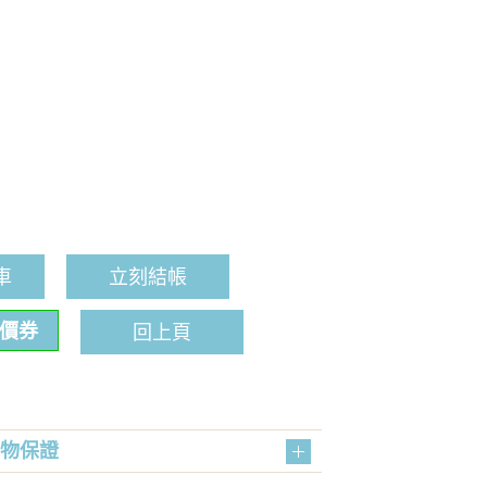
車
立刻結帳
折價券
回上頁
購物保證