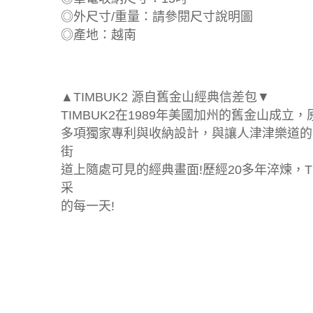
◎外尺寸/重量：請參閱尺寸說明圖
◎產地：越南
▲TIMBUK2 源自舊金山經典信差包▼
TIMBUK2在1989年美國加州的舊金山
多項獨家專利與收納設計，與讓人津津樂道的
街
道上隨處可見的經典畫面!歷經20多年淬煉，T
采
的每一天!