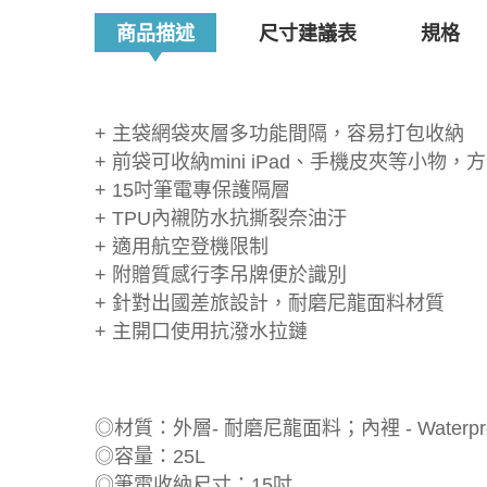
商品描述
尺寸建議表
規格
+ 主袋網袋夾層多功能間隔，容易打包收納
+ 前袋可收納mini iPad、手機皮夾等小物，
+ 15吋筆電專保護隔層
+ TPU內襯防水抗撕裂奈油汙
+ 適用航空登機限制
+ 附贈質感行李吊牌便於識別
+ 針對出國差旅設計，耐磨尼龍面料材質
+ 主開口使用抗潑水拉鏈
◎材質：外層- 耐磨尼龍面料；內裡 - Waterpro
◎容量：25L
◎筆電收納尺寸：15吋