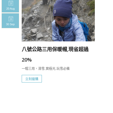
20 Aug
20 A
30 Sep
30 S
八號公路三用保暖帽,現省超過
20%
一帽三用，滑雪,賞極光,玩雪必備
立刻搶購