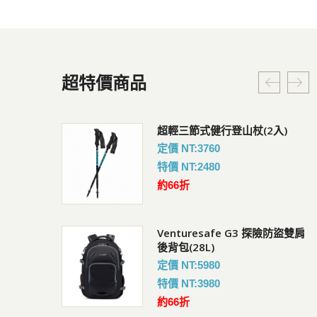
超特價商品
G3 探險防盜雙肩
超輕三節式健行登山杖(2入)
Coversafe V100 RFID
暗袋
定價 NT:3760
會員價 : 950
特價 NT:2480
約66折
Venturesafe G3 探險防盜雙肩
快扣鋼繩鎖
UV短袖排汗衣
後背包(28L)
會員價 : 882
定價 NT:5980
特價 NT:3980
約66折