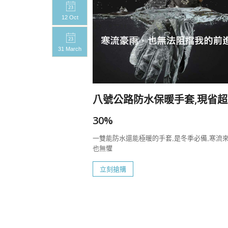
12 Oct
31 March
20%
八號公路防水保暖手套,現省超
一定要帶上八號
30%
一雙能防水還能極暖的手套,是冬季必備,寒流
也無懼
立刻搶購