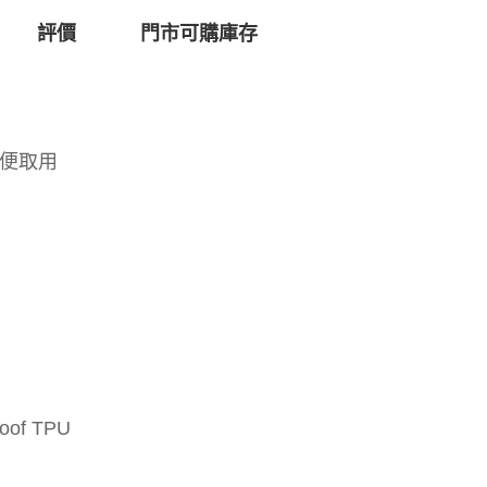
評價
門市可購庫存
方便取用
of TPU