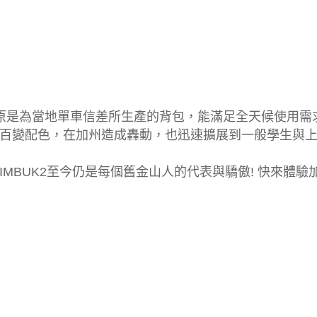
成立，原是為當地單車信差所生產的背包，能滿足全天候使用
百變配色，在加州造成轟動，也迅速擴展到一般學生與上班
IMBUK2至今仍是每個舊金山人的代表與驕傲! 快來體驗