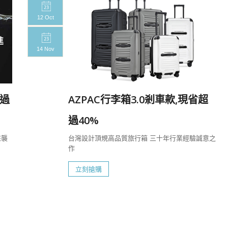
12 Oct
14 Nov
過
AZPAC行李箱3.0剎車款,現省超
過40%
來襲
台灣設計頂規高品質旅行箱 三十年行業經驗誠意之
作
立刻搶購