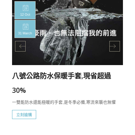
12 Oct
31 March
八號公路防水保暖手套,現省超過
30%
一雙能防水還能極暖的手套,是冬季必備,寒流來襲也無懼
立刻搶購