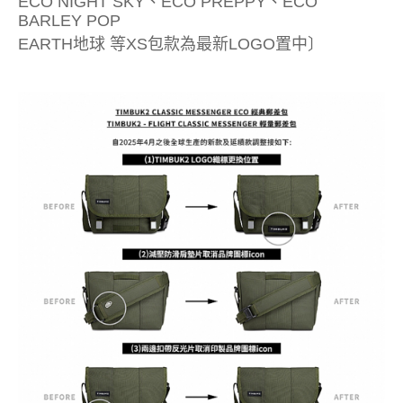
ECO NIGHT SKY、ECO PREPPY、ECO
BARLEY POP
EARTH地球 等XS包款為最新LOGO置中〕