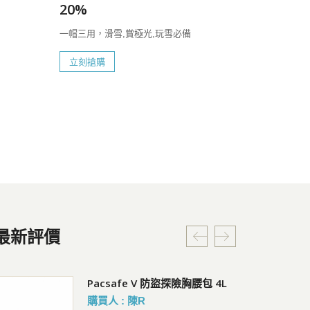
20%
一帽三用，滑雪,賞極光,玩雪必備
立刻搶購
最新評價
Coversafe X100 RFID 安全貼身
Pacsafe V 防盜探險胸腰包 4L
C
腰掛暗袋
購買人 : 陳R
會員