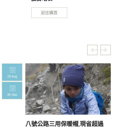
前往購買
20 Aug
20 A
30 Sep
30 S
八號公路三用保暖帽,現省超過