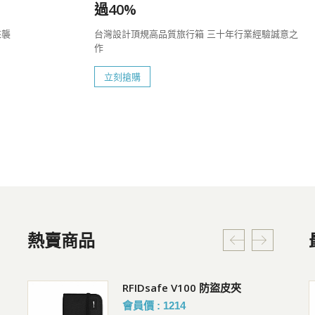
過40%
來襲
台灣設計頂規高品質旅行箱 三十年行業經驗誠意之
作
立刻搶購
熱賣商品
貼身腰掛
RFIDsafe V100 防盜皮夾
Pacsafe V Action 防盜胸背 斜
背包 2.5L
會員價 : 1214