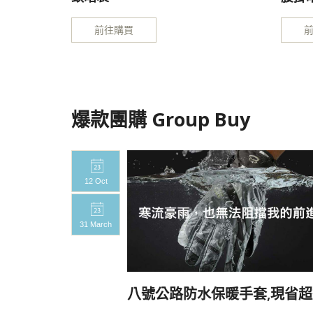
前往購買
爆款團購 Group Buy
12 Oct
31 March
20%
八號公路防水保暖手套,現省超