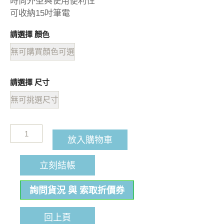
時尚外型與使用便利性
可收納15吋筆電
請選擇 顏色
無可購買顏色可選
請選擇 尺寸
無可挑選尺寸
放入購物車
立刻結帳
詢問貨況 與 索取折價券
回上頁