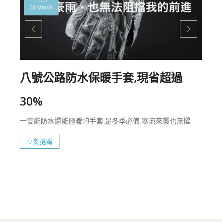
31 March
八號公路防水保暖手套,現省超過
30%
一雙能防水還能極暖的手套,是冬季必備,寒流來襲也無懼
立刻搶購