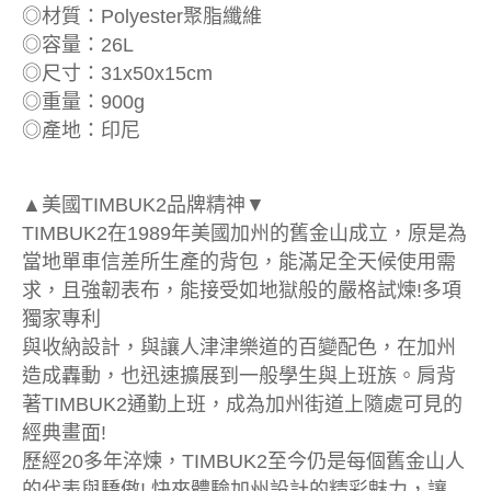
◎材質：Polyester聚脂纖維
◎容量：26L
◎尺寸：31x50x15cm
◎重量：900g
◎產地：印尼
▲美國TIMBUK2品牌精神▼
TIMBUK2在1989年美國加州的舊金山成立，原是為
當地單車信差所生產的背包，能滿足全天候使用需
求，且強韌表布，能接受如地獄般的嚴格試煉!多項
獨家專利
與收納設計，與讓人津津樂道的百變配色，在加州
造成轟動，也迅速擴展到一般學生與上班族。肩背
著TIMBUK2通勤上班，成為加州街道上隨處可見的
經典畫面!
歷經20多年淬煉，TIMBUK2至今仍是每個舊金山人
的代表與驕傲! 快來體驗加州設計的精彩魅力，讓