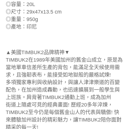
◎容量：20L
◎尺寸：29x47x13.5 cm
◎重量：950g
◎產地：印尼
▲美國TIMBUK2品牌精神▼
TIMBUK2在1989年美國加州的舊金山成立，原是為
當地單車信差所生產的背包，能滿足全天候使用需
求，且強韌表布，能接受如地獄般的嚴格試煉!
多項獨家專利與收納設計，與讓人津津樂道的百變
配色，在加州造成轟動，也迅速擴展到一般學生與
上班族。肩背著TIMBUK2通勤上班，成為加州
街道上隨處可見的經典畫面! 歷經20多年淬煉，
TIMBUK2至今仍是每個舊金山人的代表與驕傲! 快
來體驗加州設計的精彩魅力，讓TIMBUK2陪你面對
精采的每一天!