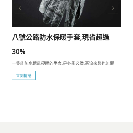
八號公路防水保暖手套,現省超過
30%
一雙能防水還能極暖的手套,是冬季必備,寒流來襲也無懼
立刻搶購