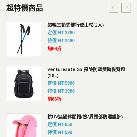
超特價商品
超輕三節式健行登山杖(2入)
定價 NT:3760
特價 NT:2480
約66折
Venturesafe G3 探險防盜雙肩後背包
(28L)
定價 NT:5980
特價 NT:3980
約66折
抗UV遮陽休閒帽(臉/肩頸部防曬設計)
定價 NT:850
特價 NT:590