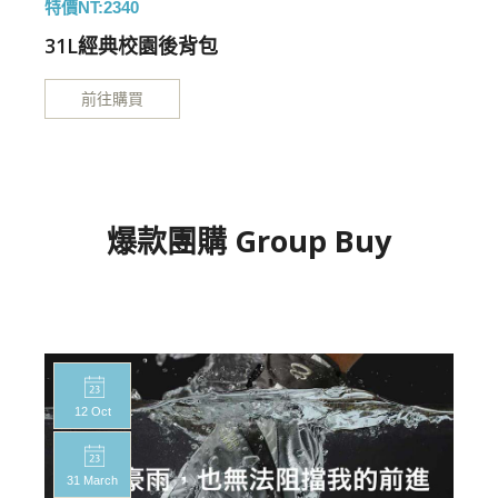
特價NT:2340
特
31L經典校園後背包
前往購買
爆款團購 Group Buy
12 Oct
31 March