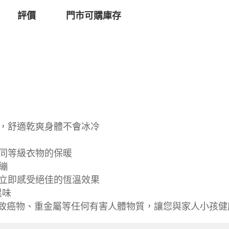
評價
門市可購庫存
出，舒適乾爽身體不會冰冷
越同等級衣物的保暖
繃
，立即感受絕佳的恆溫效果
異味
檢驗無致癌物、重金屬等任何有害人體物質，讓您與家人小孩