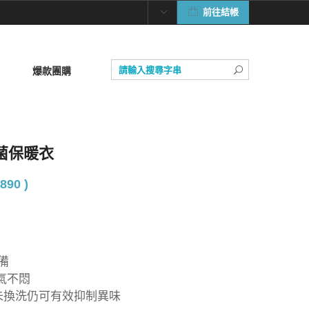
前往結帳
爆款團購
抗菌保暖衣
890 )
備
氣不悶
5-7未換洗仍可有效抑制異味