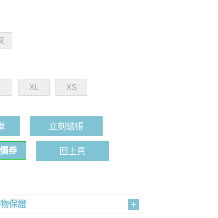
灰
XL
XS
車
立刻結帳
折價券
回上頁
購物保證