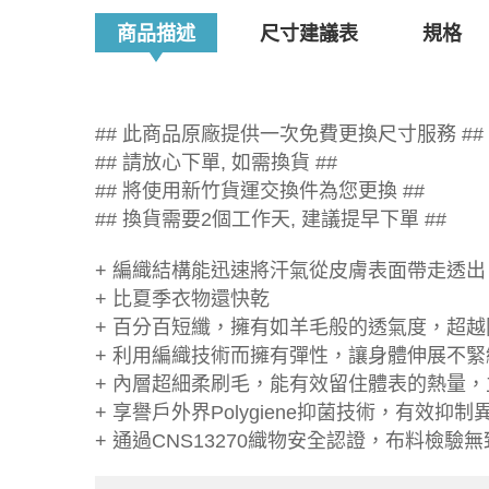
商品描述
尺寸建議表
規格
## 此商品原廠提供一次免費更換尺寸服務 ##
## 請放心下單, 如需換貨 ##
## 將使用新竹貨運交換件為您更換 ##
## 換貨需要2個工作天, 建議提早下單 ##
+ 編織結構能迅速將汗氣從皮膚表面帶走透
+ 比夏季衣物還快乾
+ 百分百短纖，擁有如羊毛般的透氣度，超
+ 利用編織技術而擁有彈性，讓身體伸展不緊
+ 內層超細柔刷毛，能有效留住體表的熱量
+ 享譽戶外界Polygiene抑菌技術，有效抑制
+ 通過CNS13270織物安全認證，布料