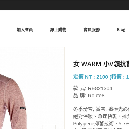
加入會員
線上購物
會員服務
Blog
女 WARM 小V領
定價 NT : 2100 (特價 : 1
款 式:
RE821304
品 牌:
Route8
冬季滑雪, 賞雪, 追極光必
絕對保暖、急速快乾、透
Polygiene抑菌技術，