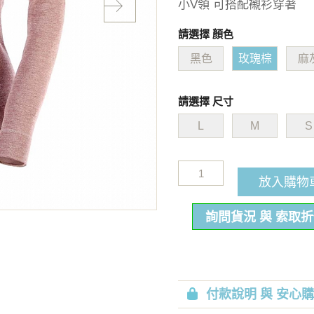
小V領 可搭配襯衫穿著
請選擇 顏色
黑色
玫瑰棕
麻
請選擇 尺寸
L
M
S
放入購物
詢問貨況 與 索取
付款說明 與 安心