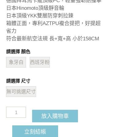
德國拜耳馬卡龍頂級PC，輕量強韌耐撞擊
日本Hinomoto頂級靜音輪
日本頂級YKK雙層防穿刺拉鍊
箱體正面，專利AZTPU複合提把，好提超
省力
符合最新航空法規 長+寬+高 小於158CM
請選擇 顏色
象牙白
西班牙粉
請選擇 尺寸
無可挑選尺寸
放入購物車
立刻結帳