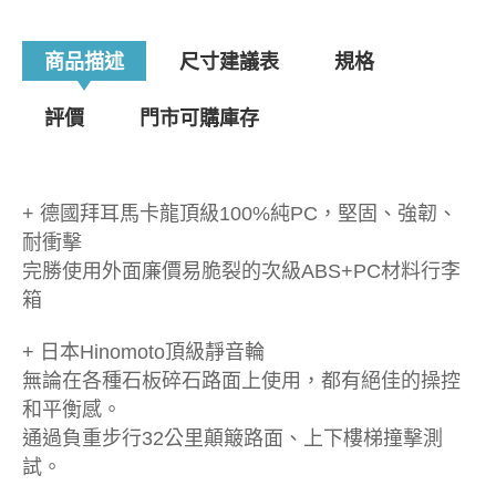
商品描述
尺寸建議表
規格
評價
門市可購庫存
+ 德國拜耳馬卡龍頂級100%純PC，堅固、強韌、
耐衝擊
完勝使用外面廉價易脆裂的次級ABS+PC材料行李
箱
+ 日本Hinomoto頂級靜音輪
無論在各種石板碎石路面上使用，都有絕佳的操控
和平衡感。
通過負重步行32公里顛簸路面、上下樓梯撞擊測
試。