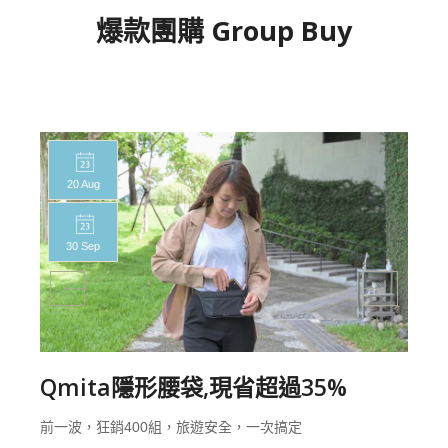
爆款團購 Group Buy
01 Aug
24 Oct
Qmita萬用鋼繩鎖,現省45%
防盜關鍵30秒，前一波，狂銷5000組