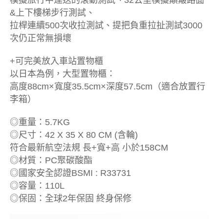
模擬旅行中運送的滾動測試、32公里模擬顛簸路面
&上下樓梯步行測試、
拉桿連續500次收拉測試、提把負重拉扯測試3000
次仍正常無損壞
+可完美放入車站置物櫃
以日本為例，大型置物櫃：
高度88cm×寬度35.5cm×深度57.5cm（適合放置行
李箱）
◎重量：5.7KG
◎尺寸：42 X 35 X 80 CM (含輪)
符合最新航空法規 長+寬+高 小於158CM
◎材質：PC聚碳酸酯
◎國家安全認證BSMI : R33731
◎容量：110L
◎保固：全球2年保固 終身保修