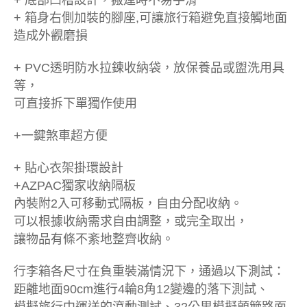
+ 底部凹槽設計，搬運時不易手滑
+ 箱身右側加裝的腳座,可讓旅行箱避免直接觸地面
造成外觀磨損
+ PVC透明防水拉鍊收納袋，放保養品或盥洗用具
等，
可直接拆下單獨作使用
+一鍵煞車超方便
+ 貼心衣架掛環設計
+AZPAC獨家收納隔板
內裝附2入可移動式隔板，自由分配收納。
可以根據收納需求自由調整，或完全取出，
讓物品有條不紊地整齊收納。
行李箱各尺寸在負重裝滿情況下，通過以下測試：
距離地面90cm進行4輪8角12變邊的落下測試、