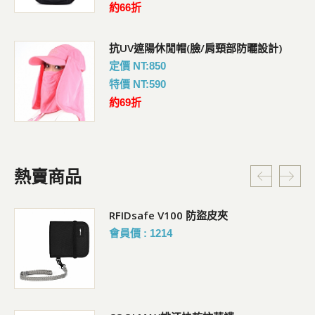
約66折
抗UV遮陽休閒帽(臉/肩頸部防曬設計)
定價 NT:850
特價 NT:590
約69折
熱賣商品
RFIDsafe V100 防盜皮夾
會員價 : 1214