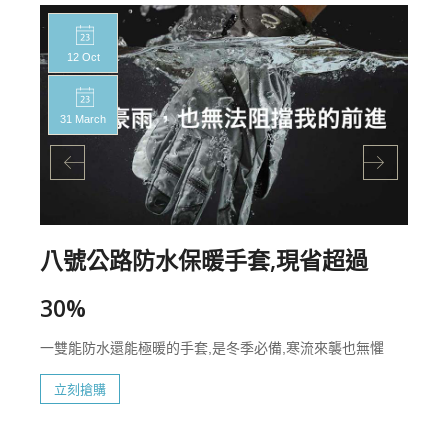
12 Oct
31 March
八號公路防水保暖手套,現省超過
30%
一雙能防水還能極暖的手套,是冬季必備,寒流來襲也無懼
立刻搶購