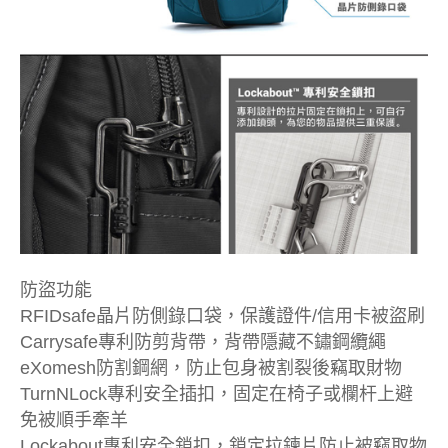
防盜功能
RFIDsafe晶片防側錄口袋，保護證件/信用卡被盜刷
Carrysafe專利防剪背帶，背帶隱藏不鏽鋼纜繩
eXomesh防割鋼網，防止包身被割裂後竊取財物
TurnNLock專利安全插扣，固定在椅子或欄杆上避
免被順手牽羊
Lockabout專利安全鎖扣，鎖定拉鍊片防止被竊取物