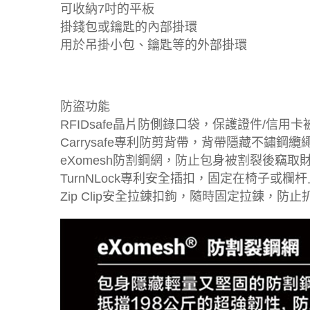
可收納7吋的平板
掛錢包或鑰匙的內部掛環
用於吊掛小包、鑰匙等的外部掛環
防盜功能
RFIDsafe晶片防側錄口袋，保護證件/信用卡
Carrysafe專利防剪背帶，背帶隱藏不鏽鋼纜
eXomesh防割鋼網，防止包身被割裂後竊取
TurnNLock專利安全插扣，固定在椅子或欄
Zip Clip安全拉鍊扣鉤，隨時固定拉鍊，防