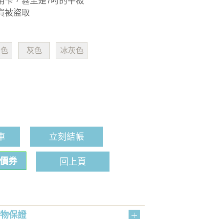
用卡，甚至是7吋的平板
資被盜取
綠色
灰色
冰灰色
車
立刻結帳
折價券
回上頁
購物保證