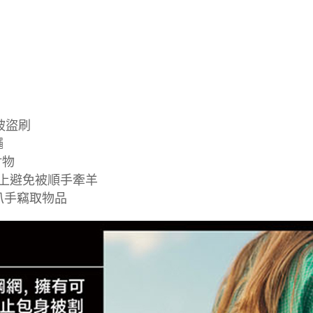
被盜刷
繩
財物
杆上避免被順手牽羊
止扒手竊取物品