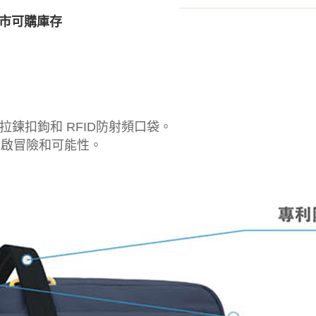
市可購庫存
鍊扣鉤和 RFID防射頻口袋。
開啟冒險和可能性。