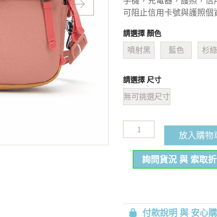
手機，充電器，護照，信
可阻止信用卡號與護照個
請選擇 顏色
噴射黑
藍色
杉
請選擇 尺寸
無可挑選尺寸
放入購物
詢問貨況 與 索取
付款說明 與 安心