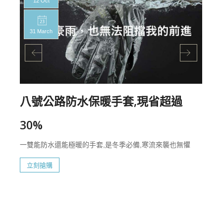
12 Oct
31 March
八號公路防水保暖手套,現省超過
30%
一雙能防水還能極暖的手套,是冬季必備,寒流來襲也無懼
立刻搶購