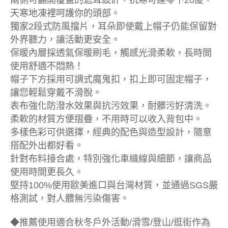
兩側可翻開覆蓋的遮耳設計，抗寒可達零下20度，
天寒地凍裡呵護你的頭部。
獨家2段式防風擋片，耳朵即使戴上帽子仍能保留對
外界聽力，讓活動更安全。
保暖內層採透氣保暖刷毛，觸感光滑柔軟，長時間
使用舒適不悶熱！
帽子下方採用可調式魔鬼扣，扣上即可固定帽子，
讓您輕鬆穿戴不滑脫。
表布強化防潑水效果與抗污效果，耐髒污好清洗。
柔軟的材質方便摺疊，不用時可以收入背包中。
多樣色彩可供選擇，經典的配色與造型設計，隨意
搭配外出都好看。
針對布料接合處，特別強化車縫線與細節，讓商品
使用時間更長久。
堅持100%使用歐美進口與台灣材質，並通過SGS嚴
格測試，對人體無污染傷害。
◆推薦使用適合秋冬戶外活動/滑雪/登山/逛街作為