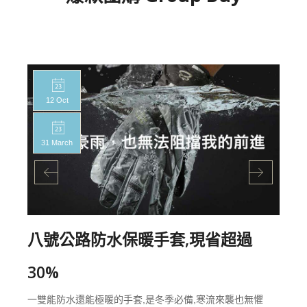
12 Oct
31 March
八號公路防水保暖手套,現省超過
30%
一雙能防水還能極暖的手套,是冬季必備,寒流來襲也無懼