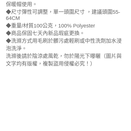
保暖帽使用。
◆尺寸彈性可調整，單一頭圍尺寸 ，建議頭圍55-
64CM
◆重量/材質100公克，100% Polyester
◆商品保固七天內新品瑕疵更換。
◆洗滌方式用毛刷於髒污處輕刷或中性洗劑加水浸
泡洗淨。
洗滌後請於陰涼處風乾，勿於陽光下曝曬（圖片與
文字均有版權，複製盜用侵權必究！）