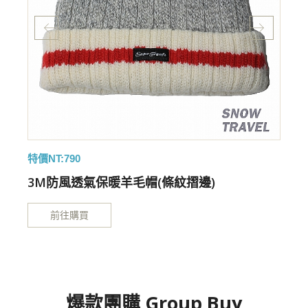
特價NT:790
特
3M防風透氣保暖羊毛帽(條紋摺邊)
前往購買
爆款團購 Group Buy