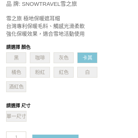
品 牌:
SNOWTRAVEL雪之旅
雪之旅 極地保暖遮耳帽
台灣專利保暖毛料、觸感光滑柔軟
強化保暖效果，適合雪地活動使用
請選擇 顏色
黑
咖啡
灰色
卡其
橘色
粉紅
紅色
白
酒紅色
請選擇 尺寸
單一尺寸