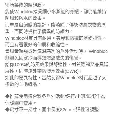
術所製成的阻絕膜，
能使Windbloc接受細小水蒸氣的穿透，卻仍能維持
防風和防水的效果。
而單層阻絕膜的設計，能消除了傳統防風衣物的厚
重，而同時提供了優異的防護力。
Windbloc材質具有耐用，美觀和防皺的基礎特性，
而且有著很好的伸展和收縮性。
當風量較強或是氣溫寒冽的戶外活動時， Windbloc
能避免因寒冷而導致體溫散失的傷害。
給你100%的防風效果與舒適性，材質強韌又兼具延
展性，同時還外帶防潑水效果(DWR)，
如此的優異特性，當然使得Windbloc材質超越了大
多數的羊毛織品。
◆推薦使用適合秋冬戶外活動/健行/上班/逛街作為
保暖圍巾使用。
◆尺寸單一尺寸，圍巾長度82cm，彈性可調整