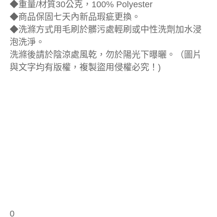
◆重量/材質30公克，100% Polyester
◆商品保固七天內新品瑕疵更換。
◆洗滌方式用毛刷於髒污處輕刷或中性洗劑加水浸
泡洗淨。
洗滌後請於陰涼處風乾，勿於陽光下曝曬。（圖片
與文字均有版權，複製盜用侵權必究！)
0