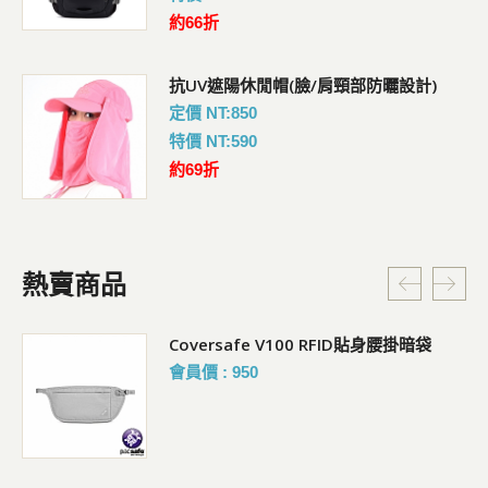
約66折
抗UV遮陽休閒帽(臉/肩頸部防曬設計)
定價 NT:850
特價 NT:590
約69折
熱賣商品
Coversafe V100 RFID貼身腰掛暗袋
會員價 : 950