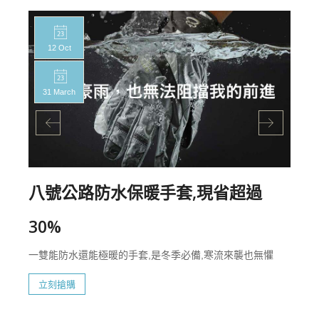
12 Oct
31 March
八號公路防水保暖手套,現省超過
30%
一雙能防水還能極暖的手套,是冬季必備,寒流來襲也無懼
立刻搶購