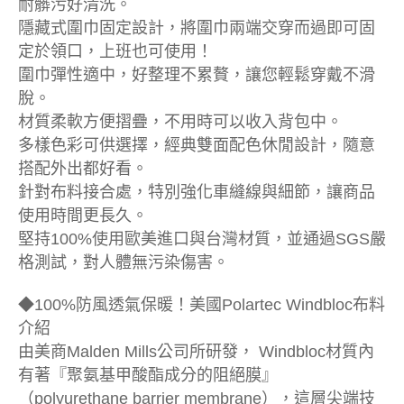
耐髒污好清洗。
隱藏式圍巾固定設計，將圍巾兩端交穿而過即可固
定於領口，上班也可使用！
圍巾彈性適中，好整理不累贅，讓您輕鬆穿戴不滑
脫。
材質柔軟方便摺疊，不用時可以收入背包中。
多樣色彩可供選擇，經典雙面配色休閒設計，隨意
搭配外出都好看。
針對布料接合處，特別強化車縫線與細節，讓商品
使用時間更長久。
堅持100%使用歐美進口與台灣材質，並通過SGS嚴
格測試，對人體無污染傷害。
◆100%防風透氣保暖！美國Polartec Windbloc布料
介紹
由美商Malden Mills公司所研發， Windbloc材質內
有著『聚氨基甲酸酯成分的阻絕膜』
（polyurethane barrier membrane），這層尖端技