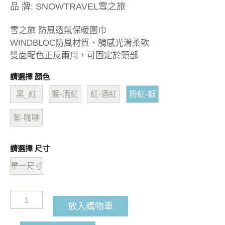
品 牌:
SNOWTRAVEL雪之旅
雪之旅 防風透氣保暖圍巾
WINDBLOC防風材質、觸感光滑柔軟
雙面配色正反兩用，可固定於頸部
請選擇 顏色
黑_紅
藍-酒紅
紅-酒紅
粉紅-銀
紫-咖啡
請選擇 尺寸
單一尺寸
放入購物車